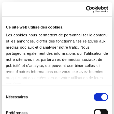
Ce site web utilise des cookies.
Les cookies nous permettent de personnaliser le contenu
16. Ingurumen buletina
et les annonces, d'offrir des fonctionnalités relatives aux
médias sociaux et d'analyser notre trafic. Nous
partageons également des informations sur l'utilisation de
16. Ingurumen Buletina.pdf
150.4 KB
notre site avec nos partenaires de médias sociaux, de
publicité et d'analyse, qui peuvent combiner celles-ci
1. Zer gertatzen da eta gertatuko da argiaren
avec d'autres informations que vous leur avez fournies
fakturarekin? 2. Garoña ezin da berriro ireki. Ez
ou qu'ils ont collectées lors de votre utilisation de leurs
dugu utziko! 3. Zabalgarbiren lege hausturak eta
services.
tranpak. 4. Kimika sektoreko patronala, CCOO eta
Lire la politique des cookies
Sélection
Nécessaires
UGT Fracking-a defendatzen. 5. Energia Eredu
du
Berri Baten Aldeko Plataforma.
consentement
Préférences