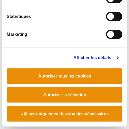
PLAN DU SITE
ACCESSIBILITÉ
CONTACT
Statistiques
Manu Robles-Arangiz Institutua Fundazioa
Barrainkua 13 - 48009 Bilbo -
Marketing
Telf. +34 94 403 77 99
Corderliers karrika 20 - 64100 Baiona -
Telf. +33 (0) 559 25 65 52
Contact
Afficher les détails
Autoriser tous les cookies
Autoriser la sélection
Utiliser uniquement les cookies nécessaires