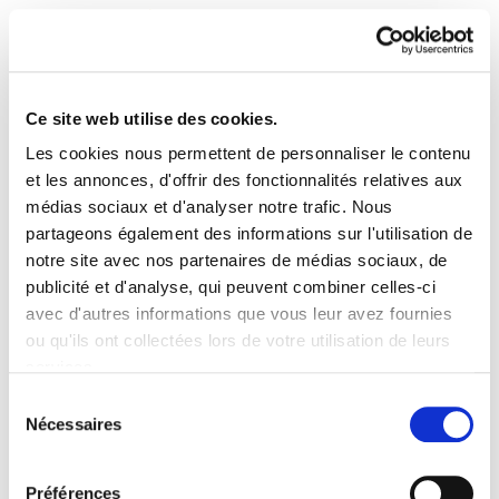
Ce site web utilise des cookies.
Les cookies nous permettent de personnaliser le contenu
Newsletter 25 (Esp)
et les annonces, d'offrir des fonctionnalités relatives aux
médias sociaux et d'analyser notre trafic. Nous
partageons également des informations sur l'utilisation de
newsletter252.pdf
119.7 KB
notre site avec nos partenaires de médias sociaux, de
publicité et d'analyse, qui peuvent combiner celles-ci
avec d'autres informations que vous leur avez fournies
ou qu'ils ont collectées lors de votre utilisation de leurs
services.
PLAN DU SITE
ACCESSIBILITÉ
CONTACT
Lire la politique des cookies
Manu Robles-Arangiz Institutua Fundazioa
Sélection
Nécessaires
Barrainkua 13 - 48009 Bilbo -
du
Telf. +34 94 403 77 99
consentement
Corderliers karrika 20 - 64100 Baiona -
Préférences