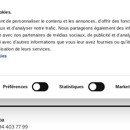
okies.
t de personnaliser le contenu et les annonces, d'offrir des fonct
ux et d'analyser notre trafic. Nous partageons également des in
site avec nos partenaires de médias sociaux, de publicité et d'anal
 avec d'autres informations que vous leur avez fournies ou qu'il
ELAREN PROPOSAMENAK FORU-ALDUNDIEN GOBERN
lisation de leurs services.
kies
NAK FORU-ALDUNDIEN GO
Préférences
Statistiques
Market
putaciones-fiscalidad eus.pdf
907.0 KB
oa
 94 403 77 99