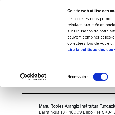
Ce site web utilise des co
Les cookies nous permetten
relatives aux médias socia
sur l'utilisation de notre 
peuvent combiner celles-ci
Accueil
Publications
Outres documents
collectées lors de votre uti
Lire la politique des coo
ELAREN PROPOSAME
Sélection
Nécessaires
du
Propuesta a las di
consentement
Manu Robles-Arangiz Institutua Fundazi
Barrainkua 13 - 48009 Bilbo -
Telf. +34