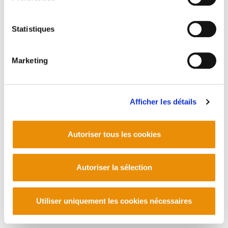
Statistiques
PLAN DU SITE
ACCESSIBILITÉ
CONTACT
Manu Robles-Arangiz Institutua Fundazioa
Barrainkua 13 - 48009 Bilbo -
Marketing
Telf. +34 94 403 77 99
Corderliers karrika 20 - 64100 Baiona -
Telf. +33 (0) 559 25 65 52
Afficher les détails
Contact
Autoriser tous les cookies
Autoriser la sélection
Utiliser uniquement les cookies nécessaires