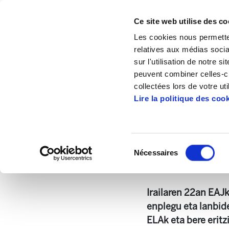
Ce site web utilise des co
Les cookies nous permetten
relatives aux médias socia
sur l'utilisation de notre 
peuvent combiner celles-ci
Accueil
Publications
Outres documents
collectées lors de votre uti
Lire la politique des coo
L'évaluation d'ELA sur
Sélection
Nécessaires
du
201010_EAEko enple
consentement
Irailaren 22an EAJ
enplegu eta lanbid
ELAk eta bere eritz