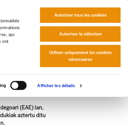
Autoriser tous les cookies
ionnalités
formations
Euskara
Français
Español
Autoriser la sélection
yse, qui
s ont
actives d'emploi
Utiliser uniquement les cookies
nécessaires
tiques actives d'emploi
ing
Afficher les détails
26.4 KB
degoari (EAE) lan,
dukiak aztertu ditu
in.