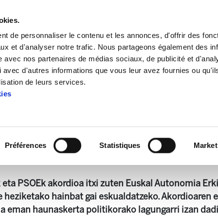
okies.
t de personnaliser le contenu et les annonces, d'offrir des fonct
ux et d'analyser notre trafic. Nous partageons également des in
site avec nos partenaires de médias sociaux, de publicité et d'anal
 avec d'autres informations que vous leur avez fournies ou qu'il
L'évaluation d'ELA sur l'accord en matière de politiques 
lisation de leurs services.
kies
 l'accord en matière de poli
Préférences
Statistiques
Market
gu-politika aktiboen transferentziari buruzko txostena.pdf
k eta PSOEk akordioa itxi zuten Euskal Autonomia Erki
e heziketako hainbat gai eskualdatzeko. Akordioaren e
ia eman haunaskerta politikorako lagungarri izan dad