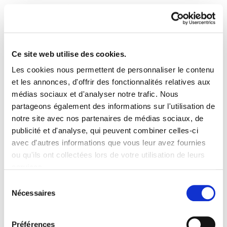
Ce site web utilise des cookies.
Les cookies nous permettent de personnaliser le contenu
Denok gara langile klasea.
et les annonces, d'offrir des fonctionnalités relatives aux
médias sociaux et d'analyser notre trafic. Nous
No a las discriminaciones
partageons également des informations sur l'utilisation de
notre site avec nos partenaires de médias sociaux, de
Eduardo Vieytez Programa.pdf
145.2 KB
publicité et d'analyse, qui peuvent combiner celles-ci
avec d'autres informations que vous leur avez fournies
ou qu'ils ont collectées lors de votre utilisation de leurs
Etorkinen nazioarteko eguna. La inmigración,
services.
¿oportunidad o problema? Inmigrazio inguruko
Lire la politique des cookies
Sélection
hitzaldia. Eduardo Ruiz Vieytez, Emerita Cuéllar,
Nécessaires
du
Mitxel lakuntza, Adolfo Muñoz "Txiki".
consentement
Préférences