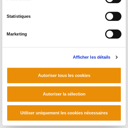
PLAN DU SITE
ACCESSIBILITÉ
CONTACT
Statistiques
Manu Robles-Arangiz Institutua Fundazioa
Barrainkua 13 - 48009 Bilbo -
Telf. +34 94 403 77 99
Marketing
Corderliers karrika 20 - 64100 Baiona -
Telf. +33 (0) 559 25 65 52
Contact
Afficher les détails
Autoriser tous les cookies
Autoriser la sélection
Utiliser uniquement les cookies nécessaires