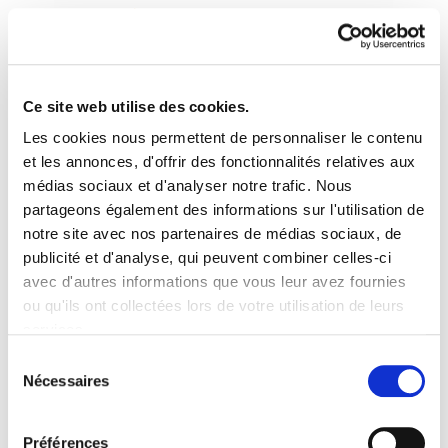
Ce site web utilise des cookies.
Les cookies nous permettent de personnaliser le contenu
Sindikalgintza 441
et les annonces, d'offrir des fonctionnalités relatives aux
médias sociaux et d'analyser notre trafic. Nous
partageons également des informations sur l'utilisation de
Sindikalgintza 441.PDF
12.1 MB
notre site avec nos partenaires de médias sociaux, de
publicité et d'analyse, qui peuvent combiner celles-ci
avec d'autres informations que vous leur avez fournies
PLAN DU SITE
ACCESSIBILITÉ
CONTACT
ou qu'ils ont collectées lors de votre utilisation de leurs
Manu Robles-Arangiz Institutua Fundazioa
services.
Barrainkua 13 - 48009 Bilbo -
Lire la politique des cookies
Telf. +34 94 403 77 99
Sélection
Nécessaires
Corderliers karrika 20 - 64100 Baiona -
du
Telf. +33 (0) 559 25 65 52
consentement
Contact
Préférences