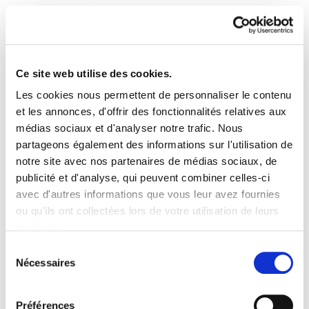
Ce site web utilise des cookies.
Les cookies nous permettent de personnaliser le contenu
Sindikalgintza 446
et les annonces, d'offrir des fonctionnalités relatives aux
médias sociaux et d'analyser notre trafic. Nous
partageons également des informations sur l'utilisation de
Sindikalgintza 446.PDF
10.2 MB
notre site avec nos partenaires de médias sociaux, de
publicité et d'analyse, qui peuvent combiner celles-ci
avec d'autres informations que vous leur avez fournies
PLAN DU SITE
ACCESSIBILITÉ
CONTACT
ou qu'ils ont collectées lors de votre utilisation de leurs
Manu Robles-Arangiz Institutua Fundazioa
services.
Barrainkua 13 - 48009 Bilbo -
Lire la politique des cookies
Telf. +34 94 403 77 99
Sélection
Nécessaires
Corderliers karrika 20 - 64100 Baiona -
du
Telf. +33 (0) 559 25 65 52
consentement
Contact
Préférences