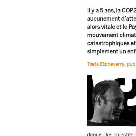
Il y a 5 ans, la CO
aucunement d’attei
alors vitale et le 
mouvement climat de
catastrophiques et 
simplement un enfe
Txetx Etcheverry, pub
depuis : les objectifs