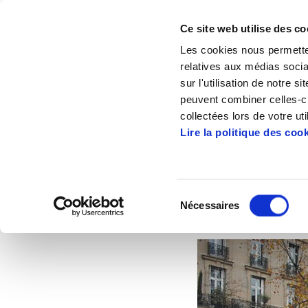
Ce site web utilise des co
Les cookies nous permetten
relatives aux médias socia
sur l'utilisation de notre 
peuvent combiner celles-ci
Accueil
État d’urgence… climatique
collectées lors de votre uti
Lire la politique des coo
Sélection
Nécessaires
du
2021/01/14
ALTE
consentement