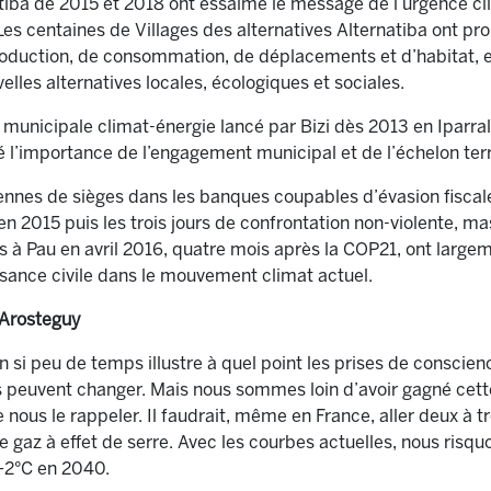
tiba de 2015 et 2018 ont essaimé le message de l’urgence cl
. Les centaines de Villages des alternatives Alternatiba ont p
oduction, de consommation, de déplacements et d’habitat, e
lles alternatives locales, écologiques et sociales.
 municipale climat-énergie lancé par Bizi dès 2013 en Iparral
 l’importance de l’engagement municipal et de l’échelon terri
yennes de sièges dans les banques coupables d’évasion fiscal
 2015 puis les trois jours de confrontation non-violente, mas
 à Pau en avril 2016, quatre mois après la COP21, ont largem
sance civile dans le mouvement climat actuel.
’Arosteguy
 si peu de temps illustre à quel point les prises de conscien
s peuvent changer. Mais nous sommes loin d’avoir gagné cette 
e nous le rappeler. Il faudrait, même en France, aller deux à tr
e gaz à effet de serre. Avec les courbes actuelles, nous risqu
 +2°C en 2040.