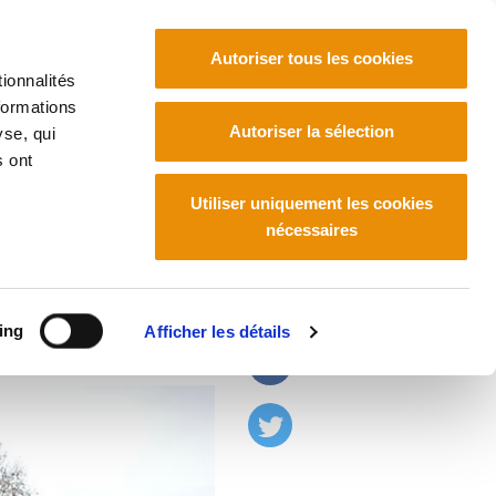
Autoriser tous les cookies
ionnalités
formations
Euskara
Français
Español
Autoriser la sélection
yse, qui
s ont
Utiliser uniquement les cookies
nécessaires
ing
Afficher les détails