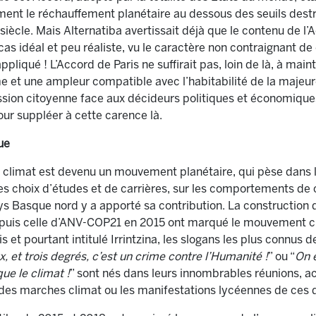
ent le réchauffement planétaire au dessous des seuils destr
u siècle. Mais Alternatiba avertissait déjà que le contenu de l’
 cas idéal et peu réaliste, vu le caractère non contraignant de
ppliqué ! L’Accord de Paris ne suffirait pas, loin de là, à mai
e et une ampleur compatible avec l’habitabilité de la majeure
ession citoyenne face aux décideurs politiques et économique
our suppléer à cette carence là.
ue
limat est devenu un mouvement planétaire, qui pèse dans la 
, les choix d’études et de carrières, sur les comportements 
ys Basque nord y a apporté sa contribution. La construction
 puis celle d’ANV-COP21 en 2015 ont marqué le mouvement c
s et pourtant intitulé Irrintzina, les slogans les plus connu
x, et trois degrés, c’est un crime contre l’Humanité !
” ou “
On e
ue le climat !
” sont nés dans leurs innombrables réunions, act
des marches climat ou les manifestations lycéennes de ces 