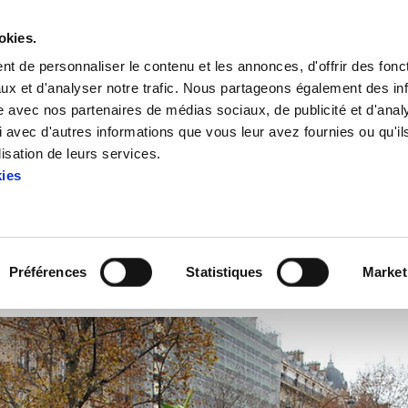
okies.
t de personnaliser le contenu et les annonces, d'offrir des fonct
ux et d'analyser notre trafic. Nous partageons également des in
site avec nos partenaires de médias sociaux, de publicité et d'anal
 avec d'autres informations que vous leur avez fournies ou qu'il
lisation de leurs services.
kies
État d’urgence… climatique
Préférences
Statistiques
Market
RNATIBA
OPINION
IPARRALDE