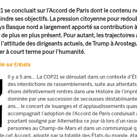
P21 se concluait sur l’Accord de Paris dont le contenu 
ndre ses objectifs. La pression citoyenne pour redoub
Pays Basque nord a largement apporté sa contribution 
 plus en plus présent. Pour autant, les trajectoires 
l’attitude des dirigeants actuels, de Trump à Arostegu
r à court terme pour l’humanité.
lié sur Enbata
Il y a 5 ans… La COP21 se déroulait dans un contexte d’É
des interdictions de rassemblements, suite aux attentat
étions définitivement rentrés dans une Histoire de l’impré
dominée par une succession de secousses déstabilisantes 
ans… le concert de louanges et d’applaudissements qua
accompagnait l’adoption de l’Accord de Paris conduisait à 
pourtant souligné par Alternatiba ce jour-là lors d’un r
personnes au Champ-de-Mars et dans un communiqué qui 
 de cet Accord, adopté par la totalité des États du monde, éta