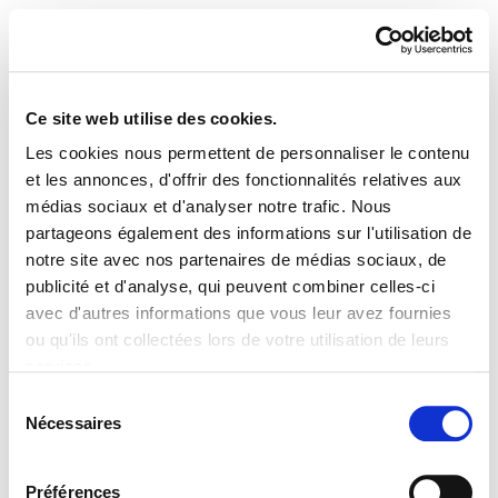
Ce site web utilise des cookies.
Les cookies nous permettent de personnaliser le contenu
livres
et les annonces, d'offrir des fonctionnalités relatives aux
médias sociaux et d'analyser notre trafic. Nous
partageons également des informations sur l'utilisation de
notre site avec nos partenaires de médias sociaux, de
publicité et d'analyse, qui peuvent combiner celles-ci
PLAN DU SITE
ACCESSIBILITÉ
CONTACT
avec d'autres informations que vous leur avez fournies
Manu Robles-Arangiz Institutua Fundazioa
ou qu'ils ont collectées lors de votre utilisation de leurs
Barrainkua 13 - 48009 Bilbo -
services.
Telf. +34 94 403 77 99
Lire la politique des cookies
Corderliers karrika 20 - 64100 Baiona -
Sélection
Nécessaires
Telf. +33 (0) 559 25 65 52
du
Contact
consentement
Préférences