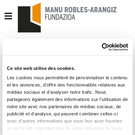
“Txiki” Muñoz : Se está
cumpliendo el sueño de
Ce site web utilise des cookies.
los ultra-neoliberales
Les cookies nous permettent de personnaliser le contenu
et les annonces, d'offrir des fonctionnalités relatives aux
2012/07/25
médias sociaux et d'analyser notre trafic. Nous
partageons également des informations sur l'utilisation de
Info7, 2012/07/26 ELAko idazkari nagusiari
notre site avec nos partenaires de médias sociaux, de
publicité et d'analyse, qui peuvent combiner celles-ci
egindako elkarrizketa. Beste gaien artean,
avec d'autres informations que vous leur avez fournies
murrizketak, burujabetza ekonomiko eta
ou qu'ils ont collectées lors de votre utilisation de leurs
politikoa, murrizketen aurkako mobilizazioetan