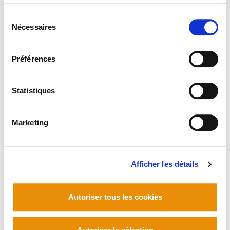
services.
sindikatu eta mugimendu sozialekin elkarlana...
Lire la politique des cookies
Sélection
Nécessaires
du
Télecharger
consentement
Préférences
Statistiques
Marketing
PLAN DU SITE
ACCESSIBILITÉ
CONTACT
Manu Robles-Arangiz Institutua Fundazioa
Barrainkua 13 - 48009 Bilbo -
Afficher les détails
Telf. +34 94 403 77 99
Corderliers karrika 20 - 64100 Baiona -
Autoriser tous les cookies
Telf. +33 (0) 559 25 65 52
Contact