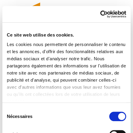
Ce site web utilise des cookies.
Les cookies nous permettent de personnaliser le contenu
Asistimos a una ofensiva
et les annonces, d'offrir des fonctionnalités relatives aux
médias sociaux et d'analyser notre trafic. Nous
en la que el capital
partageons également des informations sur l'utilisation de
consigue todo lo que
notre site avec nos partenaires de médias sociaux, de
publicité et d'analyse, qui peuvent combiner celles-ci
quiere
avec d'autres informations que vous leur avez fournies
ou qu'ils ont collectées lors de votre utilisation de leurs
2012/09/22
services.
Lire la politique des cookies
Sélection
Nécessaires
Adolfo Muñoz, Txikiri elkarrizketa. Onda Vasca
du
Irratia. 2012-09-21
consentement