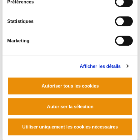
Préférences
Télécharger
Statistiques
Marketing
Afficher les détails
PLAN DU SITE
ACCESSIBILITÉ
CONTACT
Manu Robles-Arangiz Institutua Fundazioa
Barrainkua 13 - 48009 Bilbo -
Autoriser tous les cookies
Telf. +34 94 403 77 99
Corderliers karrika 20 - 64100 Baiona -
Autoriser la sélection
Telf. +33 (0) 559 25 65 52
Contact
Utiliser uniquement les cookies nécessaires