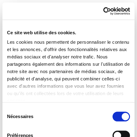
Ce site web utilise des cookies.
Les cookies nous permettent de personnaliser le contenu
Audio
et les annonces, d'offrir des fonctionnalités relatives aux
médias sociaux et d'analyser notre trafic. Nous
partageons également des informations sur l'utilisation de
notre site avec nos partenaires de médias sociaux, de
publicité et d'analyse, qui peuvent combiner celles-ci
PLAN DU SITE
ACCESSIBILITÉ
CONTACT
avec d'autres informations que vous leur avez fournies
Manu Robles-Arangiz Institutua Fundazioa
ou qu'ils ont collectées lors de votre utilisation de leurs
Barrainkua 13 - 48009 Bilbo -
services.
Telf. +34 94 403 77 99
Lire la politique des cookies
Corderliers karrika 20 - 64100 Baiona -
Sélection
Nécessaires
Telf. +33 (0) 559 25 65 52
du
Contact
consentement
Préférences