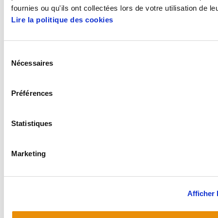
fournies ou qu'ils ont collectées lors de votre utilisation de l
Lire la politique des cookies
Sélection
Nécessaires
du
ELA Nafarroako
consentement
sindikatua 1976-
2011
Préférences
Statistiques
Marketing
ELA 100 urtez
Afficher 
Nafarroan