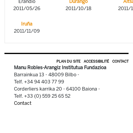
Erandio
Durango
Alts
2011/05/26
2011/10/18
2011/
Iruña
2011/11/09
PLAN DU SITE
ACCESSIBILITÉ
CONTACT
Manu Robles-Arangiz Institutua Fundazioa
Barrainkua 13 - 48009 Bilbo -
Telf. +34 94 403 77 99
Corderliers karrika 20 - 64100 Baiona -
Telf. +33 (0) 559 25 65 52
Contact