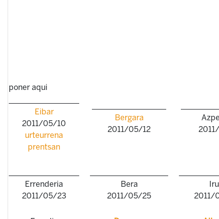
poner aqui
__________________
___________________
_________
Eibar
Bergara
Azpe
2011/05/10
2011/05/12
2011
urteurrena
prentsan
__________________
____________________
__________
Errenderia
Bera
Ir
2011/05/23
2011/05/25
2011/