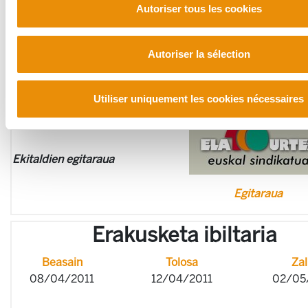
Barañaingo ekitaldia
Autoriser tous les cookies
2011/11/11
Autoriser la sélection
Utiliser uniquement les cookies nécessaires
Ekitaldien egitaraua
Egitaraua
Erakusketa ibiltaria
Beasain
Tolosa
Zal
08/04/2011
12/04/2011
02/05