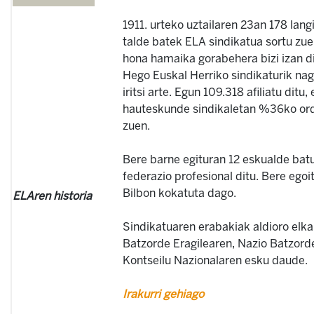
1911. urteko uztailaren 23an 178 lang
talde batek ELA sindikatua sortu zue
hona hamaika gorabehera bizi izan di
Hego Euskal Herriko sindikaturik nag
iritsi arte. Egun 109.318 afiliatu ditu,
hauteskunde sindikaletan %36ko ord
zuen.
Bere barne egituran 12 eskualde batu
federazio profesional ditu. Bere egoi
Bilbon kokatuta dago.
ELAren historia
Sindikatuaren erabakiak aldioro elka
Batzorde Eragilearen, Nazio Batzord
Kontseilu Nazionalaren esku daude.
Irakurri gehiago