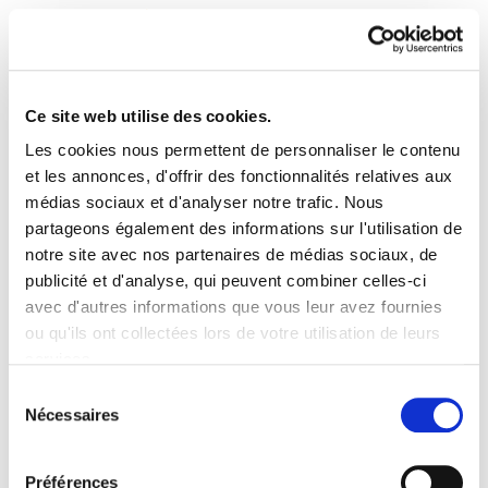
Ce site web utilise des cookies.
Les cookies nous permettent de personnaliser le contenu
Une réforme contre les
et les annonces, d'offrir des fonctionnalités relatives aux
médias sociaux et d'analyser notre trafic. Nous
droits du travail
partageons également des informations sur l'utilisation de
notre site avec nos partenaires de médias sociaux, de
Una reforma contralos derechos laborales.ppt
2.5 MB
publicité et d'analyse, qui peuvent combiner celles-ci
avec d'autres informations que vous leur avez fournies
ou qu'ils ont collectées lors de votre utilisation de leurs
services.
Lire la politique des cookies
Sélection
Nécessaires
du
consentement
Préférences
PLAN DU SITE
ACCESSIBILITÉ
CONTACT