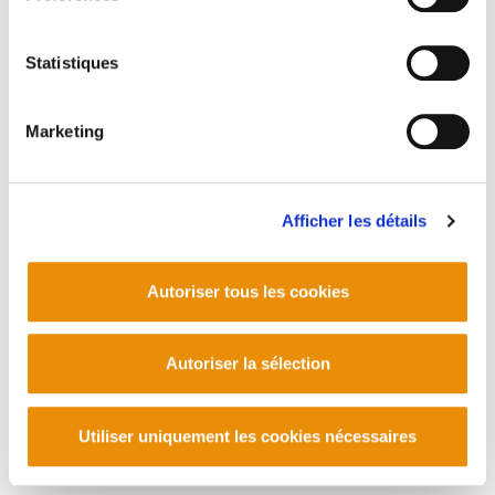
Manu Robles-Arangiz Institutua Fundazioa
Barrainkua 13 - 48009 Bilbo -
Statistiques
Telf. +34 94 403 77 99
Corderliers karrika 20 - 64100 Baiona -
Telf. +33 (0) 559 25 65 52
Marketing
Contact
Afficher les détails
Autoriser tous les cookies
Autoriser la sélection
Utiliser uniquement les cookies nécessaires