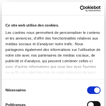
Ce site web utilise des cookies.
Les cookies nous permettent de personnaliser le contenu
Rio + 20
et les annonces, d'offrir des fonctionnalités relatives aux
médias sociaux et d'analyser notre trafic. Nous
partageons également des informations sur l'utilisation de
notre site avec nos partenaires de médias sociaux, de
publicité et d'analyse, qui peuvent combiner celles-ci
PLAN DU SITE
ACCESSIBILITÉ
CONTACT
avec d'autres informations que vous leur avez fournies
Manu Robles-Arangiz Institutua Fundazioa
ou qu'ils ont collectées lors de votre utilisation de leurs
Barrainkua 13 - 48009 Bilbo -
services.
Telf. +34 94 403 77 99
Lire la politique des cookies
Corderliers karrika 20 - 64100 Baiona -
Sélection
Nécessaires
Telf. +33 (0) 559 25 65 52
du
Contact
consentement
Préférences