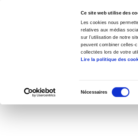
Ce site web utilise des co
Les cookies nous permetten
relatives aux médias socia
sur l'utilisation de notre 
peuvent combiner celles-ci
Accueil
Mediateque
Videos
Adolfo 
collectées lors de votre uti
Lire la politique des coo
Adolfo Muñoz "Txi
Sélection
Nécessaires
du
2012/06/05
consentement