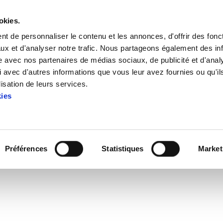
okies.
t de personnaliser le contenu et les annonces, d'offrir des fonct
ux et d'analyser notre trafic. Nous partageons également des in
site avec nos partenaires de médias sociaux, de publicité et d'anal
 avec d'autres informations que vous leur avez fournies ou qu'il
Muñoz "Txiki" dans le programme "Egunon Euskadi" de ETB
lisation de leurs services.
kies
ki" dans le programme "Egun
Préférences
Statistiques
Market