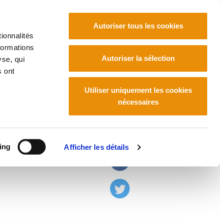
Autoriser tous les cookies
ionnalités
formations
Euskara
Français
Español
Autoriser la sélection
yse, qui
s ont
Utiliser uniquement les cookies
nécessaires
on Euskadi" de ETB
ing
Afficher les détails