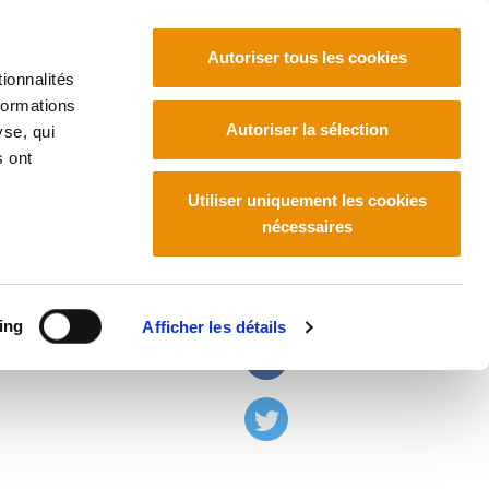
Autoriser tous les cookies
ionnalités
formations
Euskara
Français
Español
Autoriser la sélection
yse, qui
s ont
Utiliser uniquement les cookies
nécessaires
azioa
ing
Afficher les détails