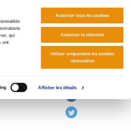
Autoriser tous les cookies
ionnalités
formations
Euskara
Français
Español
Autoriser la sélection
yse, qui
s ont
Utiliser uniquement les cookies
nécessaires
público
ing
Afficher les détails