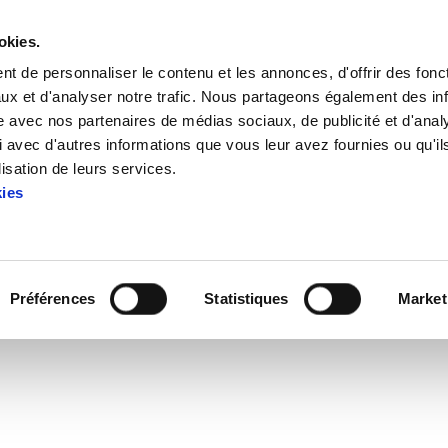
okies.
t de personnaliser le contenu et les annonces, d'offrir des fonct
ux et d'analyser notre trafic. Nous partageons également des in
site avec nos partenaires de médias sociaux, de publicité et d'anal
 avec d'autres informations que vous leur avez fournies ou qu'il
 los gobiernos aplican medidas que saben que van en la direc
lisation de leurs services.
kies
 aplican medidas que saben 
contraria a la solución?
Préférences
Statistiques
Market