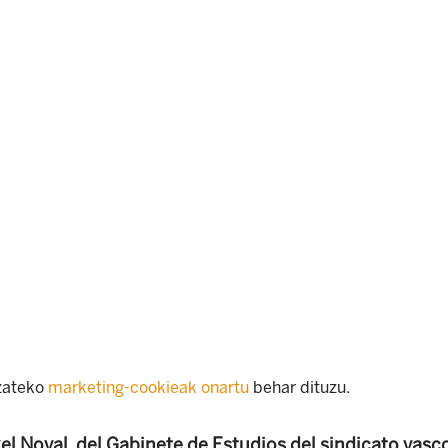
izateko
marketing-cookieak onartu
behar dituzu.
l Noval, del Gabinete de Estudios del sindicato vasco