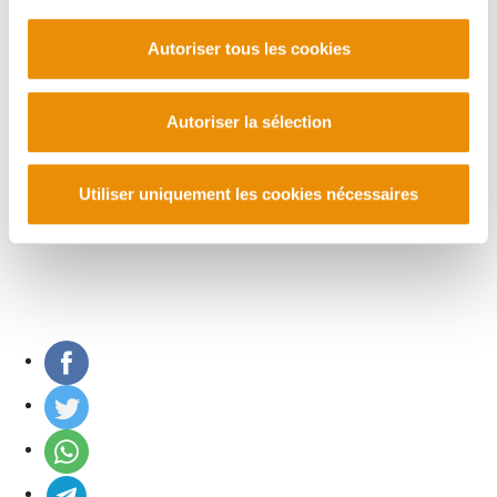
Autoriser tous les cookies
PLAN DU SITE
ACCESSIBILITÉ
CONTACT
Manu Robles-Arangiz Institutua Fundazioa
Autoriser la sélection
Barrainkua 13 - 48009 Bilbo -
Telf. +34 94 403 77 99
Corderliers karrika 20 - 64100 Baiona -
Utiliser uniquement les cookies nécessaires
Telf. +33 (0) 559 25 65 52
Contact