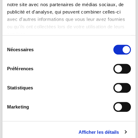
notre site avec nos partenaires de médias sociaux, de
publicité et d'analyse, qui peuvent combiner celles-ci
avec d'autres informations que vous leur avez fournies
ou qu'ils ont collectées lors de votre utilisation de leurs
services.
Lire la politique des cookies
Sélection
Bideo hau ikusi ahal izateko
marketing-cookieak onartu
Nécessaires
du
behar dituzu.
consentement
Préférences
Indarkeri sexistaren kontrako hitzaldiaren
amaiera. Hitzaldia Norma Vazquezek eskeini du
eta ELA eta manu Robles-Arangiz antolatu dute.
Statistiques
Bilbo
Marketing
Afficher les détails