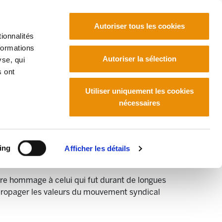
Autoriser tous les cookies
ionnalités
formations
Euskara
Français
Español
Autoriser la sélection
yse, qui
s ont
Utiliser uniquement les cookies
nécessaires
ing
Afficher les détails
dre hommage à celui qui fut durant de longues
t propager les valeurs du mouvement syndical