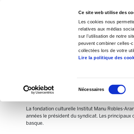
Ce site web utilise des co
Les cookies nous permetten
relatives aux médias socia
sur l'utilisation de notre 
peuvent combiner celles-ci
Accueil
Portadako destakatua fr
Destak
collectées lors de votre uti
Lire la politique des coo
Sélection
Nécessaires
du
Fondation Manu Robles-A
consentement
La fondation culturelle Institut Manu Robles-Ara
années le président du syndicat. Les principaux 
basque.