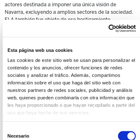
actores destinada a imponer una única visión de
Navarra, excluyendo a amplios sectores de la sociedad.
ELA también fue objeto de ese hostigamiento.
La crisis de 2008 intensificó los recortes y destapó
numerosos casos de corrupción, lo que dio lugar a
movilizaciones históricas, entre ellas seis huelgas
Esta página web usa cookies
generales. Aquella activación social fue determinante
Las cookies de este sitio web se usan para personalizar el
para desalojar a UPN del poder.
contenido y los anuncios, ofrecer funciones de redes
Sin embargo, el gobierno alternativo constituido en 2015
sociales y analizar el tráfico. Además, compartimos
por Geroa Bai, EH Bildu, Podemos e Izquierda-Ezkerra
información sobre el uso que haga del sitio web con
no aprovechó la oportunidad que suponía no depender
nuestros partners de redes sociales, publicidad y análisis
del PSN en la aritmética parlamentaria. No se atrevió a
web, quienes pueden combinarla con otra información que
revertir las políticas heredadas de UPN y PSN ni a
les haya proporcionado o que hayan recopilado a partir del
impulsar transformaciones de fondo. Esa primera
uso que haya hecho de sus servicios.
legislatura dejó tras de sí una honda sensación de
Leer la política de cookies
frustración y de oportunidad perdida.
Selección
Necesario
de
Tras las elecciones de 2019, el PSN pasó a liderar el