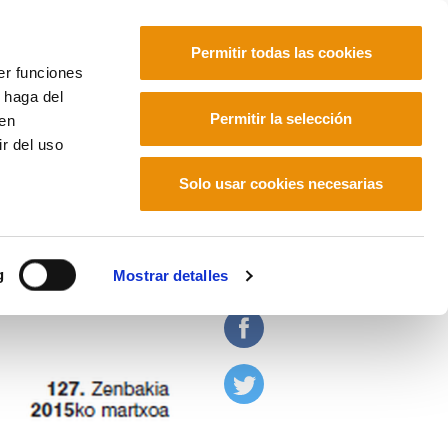
Permitir todas las cookies
er funciones
 haga del
Euskara
Français
Español
Permitir la selección
den
r del uso
Solo usar cookies necesarias
s políticas de ajuste
g
Mostrar detalles