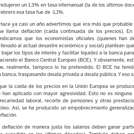
redujeron un 1,3% en tasa internanual (la de los últimos do
febrero esa tasa fue de -1,1%.
Hace ya casi un año advertimos que era más que probable
se llama deflación (caída continuada de los precios). 
indicamos que los economistas oficiales (quienes han d
 llevado al actual desastre económico y social) plantean que 
ajar los tipos de interés y facilitar liquidez a la banca par
aciendo el Banco Central Europeo (BCE). Y obviamente, esta
ue, realmente, tampoco lo ha pretendido. El BCE ha tenid
 la banca, traspasando deuda privada a deuda pública. Y eso s
ue la caída de los precios en la Unión Europea se produce
se han aplicado con mayor agresividad. Esto no es ninguna 
 precariedad laboral, recorte de pensiones y otras prestac
eo. Así, se ha producido un empobrecimiento generalizad
eflación.
a deflación de manera justa los salarios deben ganar parti