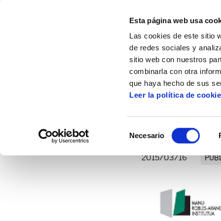
Esta página web usa cook
Las cookies de este sitio 
de redes sociales y analiz
sitio web con nuestros par
combinarla con otra inform
Inicio
Artículos
Análisis de Coyuntura: la
que haya hecho de sus ser
Leer la política de cooki
Análisis de Coyuntur
Selección
Necesario
de
consentimiento
2015/03/16
PUB