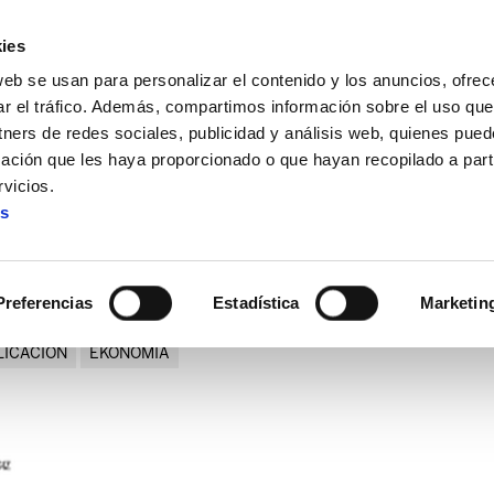
ies
web se usan para personalizar el contenido y los anuncios, ofrec
ar el tráfico. Además, compartimos información sobre el uso que
tners de redes sociales, publicidad y análisis web, quienes pue
ación que les haya proporcionado o que hayan recopilado a parti
 deflación causada por las políticas de ajuste
vicios.
es
a: la deflación causada por la
Preferencias
Estadística
Marketin
LICACION
EKONOMIA