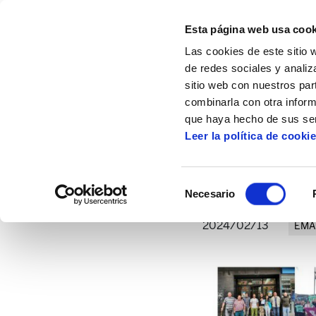
Esta página web usa cook
Las cookies de este sitio 
de redes sociales y analiz
sitio web con nuestros par
combinarla con otra inform
Inicio
Artículos
Anuario de ELA: las 114 
que haya hecho de sus ser
Leer la política de cooki
Anuario de 
Selección
Necesario
de
consentimiento
2024/02/13
EMA