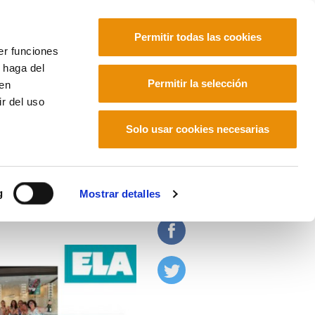
Permitir todas las cookies
er funciones
 haga del
Euskara
Français
Español
Permitir la selección
den
r del uso
Solo usar cookies necesarias
ales de 2023
g
Mostrar detalles