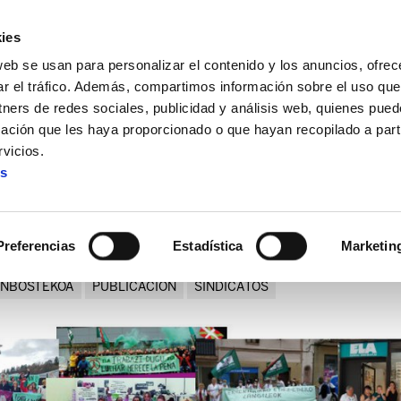
ies
web se usan para personalizar el contenido y los anuncios, ofrec
ar el tráfico. Además, compartimos información sobre el uso que
tners de redes sociales, publicidad y análisis web, quienes pue
ación que les haya proporcionado o que hayan recopilado a parti
victorias sindicales de 2023
vicios.
es
ELA: las 114 victorias sindic
Preferencias
Estadística
Marketin
NBOSTEKOA
PUBLICACION
SINDICATOS