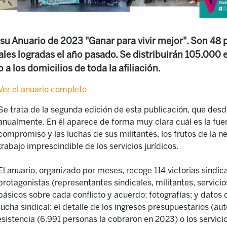
su Anuario de 2023 "Ganar para vivir mejor". Son 48 
cales logradas el año pasado. Se distribuirán 105.000 
 a los domicilios de toda la afiliación.
Ver el anuario completo
Se trata de la segunda edición de esta publicación, que desd
anualmente. En él aparece de forma muy clara cuál es la fuer
compromiso y las luchas de sus militantes, los frutos de la ne
trabajo imprescindible de los servicios jurídicos.
El anuario, organizado por meses, recoge 114 victorias sindica
protagonistas (representantes sindicales, militantes, servicios
básicos sobre cada conflicto y acuerdo; fotografías; y datos 
lucha sindical: el detalle de los ingresos presupuestarios (a
esistencia (6.991 personas la cobraron en 2023) o los servicio