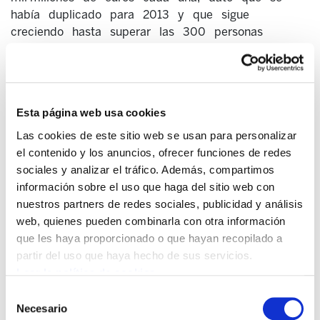
había duplicado para 2013 y que sigue
creciendo hasta superar las 300 personas
milmillonarias en 2014 y rozar las 350 este año.
Esta página web usa cookies
Las cookies de este sitio web se usan para personalizar
el contenido y los anuncios, ofrecer funciones de redes
sociales y analizar el tráfico. Además, compartimos
información sobre el uso que haga del sitio web con
nuestros partners de redes sociales, publicidad y análisis
web, quienes pueden combinarla con otra información
que les haya proporcionado o que hayan recopilado a
partir del uso que haya hecho de sus servicios.
A modo ilustrativo reproducimos el siguiente gráfico
Leer la política de cookies
de Oxfam donde se agrupan las personas en base
a la riqueza que acumulan. Es llamativo ver que el 1%
Selección
más rico acapara el 31% de toda la riqueza (lo mismo
Necesario
de