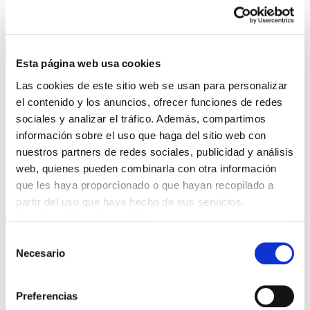
informe de la empresa consultora DELOITTE, decía que
la ampliación de jornada ha supuesto la destrucción de
más de 1.500 empleos sólo en osakidetza.
Esta página web usa cookies
2.- Incumplimiento unilateral del Gobierno de los
Las cookies de este sitio web se usan para personalizar
acuerdos: Esta decisión suponía, una vez más, que el
el contenido y los anuncios, ofrecer funciones de redes
Gobierno de manera unilateral rompía un acuerdo,
sociales y analizar el tráfico. Además, compartimos
dejando así sin derecho a la negociación colectiva al
información sobre el uso que haga del sitio web con
colectivo. Realizando así, lo que la patronal privada lleva
nuestros partners de redes sociales, publicidad y análisis
persiguiendo durante tiempo, y ha logrado tras las
web, quienes pueden combinarla con otra información
últimas reformas, acabar con la ultraactividad de los
que les haya proporcionado o que hayan recopilado a
acuerdos; es decir cómo y cuando quiero incumplo, y
partir del uso que haya hecho de sus servicios.
cambió un acuerdo.
Leer la política de cookies
35 horas semanales que se lograron en este ámbito, tras
Selección
el acuerdo de mesa general del año 2000 y que fue
Necesario
de
consecuencia del éxito de la huelga general convocada
consentimiento
por la mayoría sindical por las 35 horas y el salario
social en el 99.
Preferencias