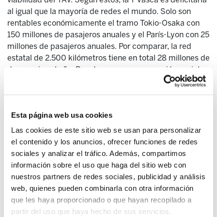
al igual que la mayoría de redes el mundo. Solo son
rentables económicamente el tramo Tokio-Osaka con
150 millones de pasajeros anuales y el París-Lyon con 25
millones de pasajeros anuales. Por comparar, la red
estatal de 2.500 kilómetros tiene en total 28 millones de
de usuarios al año. Para tener una recuperación social
una línea de 500 kilómetros tiene que cargar 8 millones
de pasajeros.
Según Hoyos y Bel, el TAV tampoco genera actividad
Esta página web usa cookies
económica ni turística, ni atrae inversión productiva, ni
Las cookies de este sitio web se usan para personalizar
localización empresarial, y además provoca un “efecto
el contenido y los anuncios, ofrecer funciones de redes
túnel”, es decir, conecta muy bien dos ciudades pero
sociales y analizar el tráfico. Además, compartimos
desarticula lo que hay en medio
información sobre el uso que haga del sitio web con
nuestros partners de redes sociales, publicidad y análisis
Nos confirman que tampoco es sostenible desde el
web, quienes pueden combinarla con otra información
punto de vista medio ambiental. Las emisiones de CO2
que les haya proporcionado o que hayan recopilado a
de la fase de construcción del TAV son tal altas que si
partir del uso que haya hecho de sus servicios.
esa línea soporta 8 millones de viajeros anuales tardaría