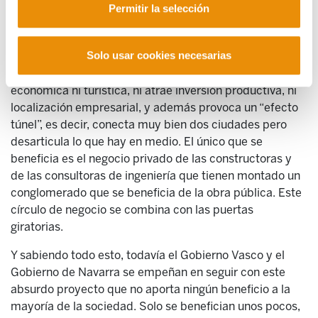
Permitir la selección
con rentas muy altas, claro ejemplo de que es una
enorme aportación presupuestaria a la ciudadanía con
las rentas más altas o grandes empresas.
Solo usar cookies necesarias
Según Hoyos y Bel, el TAV tampoco genera actividad
económica ni turística, ni atrae inversión productiva, ni
localización empresarial, y además provoca un “efecto
túnel”, es decir, conecta muy bien dos ciudades pero
desarticula lo que hay en medio. El único que se
beneficia es el negocio privado de las constructoras y
de las consultoras de ingeniería que tienen montado un
conglomerado que se beneficia de la obra pública. Este
círculo de negocio se combina con las puertas
giratorias.
Y sabiendo todo esto, todavía el Gobierno Vasco y el
Gobierno de Navarra se empeñan en seguir con este
absurdo proyecto que no aporta ningún beneficio a la
mayoría de la sociedad. Solo se benefician unos pocos,