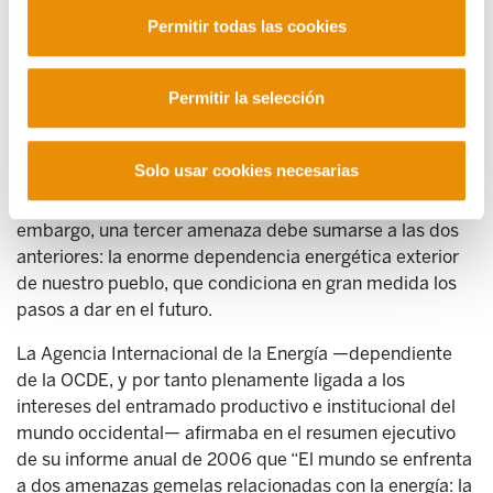
asequibles, y la del daño ambiental causado por el
Permitir todas las cookies
consumo energético excesivo”
Estas dos amenazas, el agotamiento de los recursos
energéticos de origen fósil y el cambio climático, son
Permitir la selección
globales y nos obligan a consumir cada año menos
energía de origen fósil. Nos afectan a todos los
Solo usar cookies necesarias
habitantes del planeta, y por tanto también a los que
vivimos en Euskal Herria. En Hego Euskal Herria, sin
embargo, una tercer amenaza debe sumarse a las dos
anteriores: la enorme dependencia energética exterior
de nuestro pueblo, que condiciona en gran medida los
pasos a dar en el futuro.
La Agencia Internacional de la Energía
—
dependiente
de la OCDE, y por tanto plenamente ligada a los
intereses del entramado productivo e institucional del
mundo occidental
—
afirmaba en el resumen ejecutivo
de su informe anual de 2006 que “El mundo se enfrenta
a dos amenazas gemelas relacionadas con la energía: la