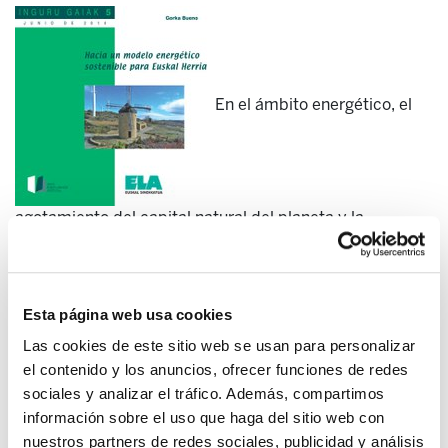
En el ámbito energético, el
agotamiento del capital natural del planeta y la
degradación del medio enfrenta a la humanidad a una
doble amenaza de enormes dimensiones. Por un lado,
las reservas energéticas mundiales de origen fósil se
agotan. La Agencia Internacional de la Energía
Esta página web usa cookies
reconoció en 2010, por primera vez, que la producción
Las cookies de este sitio web se usan para personalizar
mundial de petróleo convencional alcanzó el cénit en
el contenido y los anuncios, ofrecer funciones de redes
2006, en torno a los 70 millones de barriles diarios (IEA,
sociales y analizar el tráfico. Además, compartimos
2010). Por otro lado, el cambio climático amenaza la
información sobre el uso que haga del sitio web con
viabilidad de nuestra civilización.
nuestros partners de redes sociales, publicidad y análisis