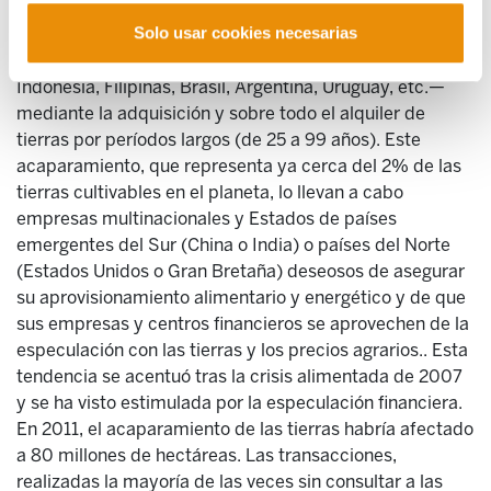
sobre las agriculturas campesinas en el mundo entero.
Solo usar cookies necesarias
Se trata de una práctica de acaparamiento de tierras
arables en países del sur —África subsahariana,
Indonesia, Filipinas, Brasil, Argentina, Uruguay, etc.—
mediante la adquisición y sobre todo el alquiler de
tierras por períodos largos (de 25 a 99 años). Este
acaparamiento, que representa ya cerca del 2% de las
tierras cultivables en el planeta, lo llevan a cabo
empresas multinacionales y Estados de países
emergentes del Sur (China o India) o países del Norte
(Estados Unidos o Gran Bretaña) deseosos de asegurar
su aprovisionamiento alimentario y energético y de que
sus empresas y centros financieros se aprovechen de la
especulación con las tierras y los precios agrarios.. Esta
tendencia se acentuó tras la crisis alimentada de 2007
y se ha visto estimulada por la especulación financiera.
En 2011, el acaparamiento de las tierras habría afectado
a 80 millones de hectáreas. Las transacciones,
realizadas la mayoría de las veces sin consultar a las