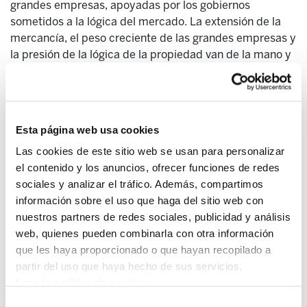
grandes empresas, apoyadas por los gobiernos
sometidos a la lógica del mercado. La extensión de la
mercancía, el peso creciente de las grandes empresas y
la presión de la lógica de la propiedad van de la mano y
no conocen ningún límite politico y moral. Lo que es
cierto acerca de los Estados Unidos lo es de todas las
demás regiones del mundo debido a la presión de las
grandes multinacionales apoyadas por los gobiernos: a
Esta página web usa cookies
lo que nos enfrentaríamos es a un formidable refuerzo
Las cookies de este sitio web se usan para personalizar
mundial de los derechos de propiedad y, con él, a una
el contenido y los anuncios, ofrecer funciones de redes
nueva expansión del capitalismo, aunque este témino no
sociales y analizar el tráfico. Además, compartimos
siempre lo emplean los partidarios de los comunes.
información sobre el uso que haga del sitio web con
Cierto número de ejemplos son particularmente
nuestros partners de redes sociales, publicidad y análisis
significativos de esta expansión: el de la expropiación a
web, quienes pueden combinarla con otra información
los campesinos autónomos del control sobre las
que les haya proporcionado o que hayan recopilado a
simientes por las grandes multinacionales del sector
partir del uso que haya hecho de sus servicios.
agroalimentario, como Monsanto, el desarrollo de
Leer la política de cookies
patentes sobre lo viviente bajo la presión de las
empresas biotecnológicas o la monopolización por
Selección