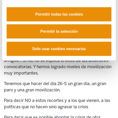
que nosotros no queremos cambiar. Como decía
Benedetti: “el proyecto es joderles el proyecto, seguir
Permitir todas las cookies
siendo nosotros...”
Hemos hecho cuatro grandes huelgas generales. Para
Permitir la selección
ello hemos podido contrarrestar en nuestro ámbito
estamos de opinión aparentemente hegemónicos
contra la huelga general. Hemos sido capaces de
Solo usar cookies necesarias
generar opinión en las empresas, en la calle, entre los
amigos… Si no, no se explica el exito de las anteriores
convocatorias. Y hemos logrado niveles de movilización
muy importantes.
Tenemos que hacer del día 26-S un gran día, un gran
paro y una gran movilización.
Para decir NO a estos recortes y a los que vienen, a las
políticas que no hacen sino agravar la crisis
Para decir que es posible abordar la crisis de otra