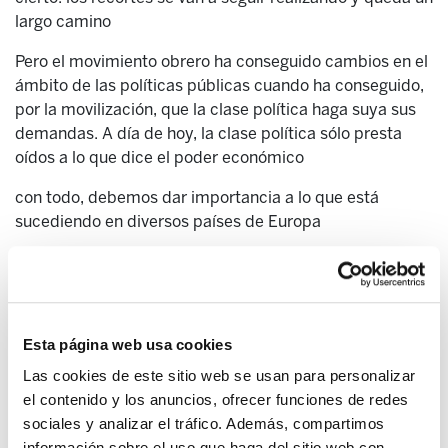
largo camino
Pero el movimiento obrero ha conseguido cambios en el
ámbito de las políticas públicas cuando ha conseguido,
por la movilización, que la clase política haga suya sus
demandas. A día de hoy, la clase política sólo presta
oídos a lo que dice el poder económico
con todo, debemos dar importancia a lo que está
sucediendo en diversos países de Europa
En Francia casi el 40% de la gente vota en primera
vuelta a fuerzas “no tradicionales”
En Grecia fuerzas como de izquierda se hacen fuertes
Esta página web usa cookies
En Islandia se ha procesado a los causantes de la crisis
Las cookies de este sitio web se usan para personalizar
y están en proceso constituyente
el contenido y los anuncios, ofrecer funciones de redes
sociales y analizar el tráfico. Además, compartimos
Las políticas de shock también van a producir “vacíos”
información sobre el uso que haga del sitio web con