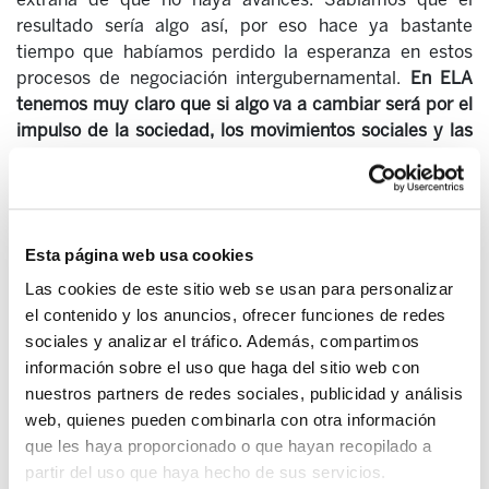
resultado sería algo así, por eso hace ya bastante
tiempo que habíamos perdido la esperanza en estos
procesos de negociación intergubernamental.
En ELA
tenemos muy claro que si algo va a cambiar será por el
impulso de la sociedad, los movimientos sociales y las
alianzas entre ellos
. Por esta razón, en vez de hacer
seguimiento de las cumbres oficiales, nuestra referencia
es la cumbre alternativa o la llamada “Cumbre de los
Pueblos”, esta es la verdadera convención. La Cumbre
Esta página web usa cookies
de los Pueblos, la que de verdad nos representa, ha
hecho las siguientes reivindicaciones:
Las cookies de este sitio web se usan para personalizar
el contenido y los anuncios, ofrecer funciones de redes
- Que los gobiernos respeten nuestros territorios,
sociales y analizar el tráfico. Además, compartimos
derechos y modos de vida, nuestras culturas y
información sobre el uso que haga del sitio web con
costumbres.
nuestros partners de redes sociales, publicidad y análisis
web, quienes pueden combinarla con otra información
- Abrir un debate con la sociedad civil sobre el concepto
que les haya proporcionado o que hayan recopilado a
de emisiones evitadas, que permita un acuerdo
partir del uso que haya hecho de sus servicios.
climático 2015 que compense a países no