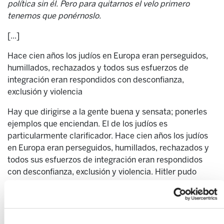
política sin él. Pero para quitarnos el velo primero
tenemos que ponérnoslo.
[...]
Hace cien años los judíos en Europa eran perseguidos,
humillados, rechazados y todos sus esfuerzos de
integración eran respondidos con desconfianza,
exclusión y violencia
Hay que dirigirse a la gente buena y sensata; ponerles
ejemplos que enciendan. El de los judíos es
particularmente clarificador. Hace cien años los judíos
en Europa eran perseguidos, humillados, rechazados y
todos sus esfuerzos de integración eran respondidos
con desconfianza, exclusión y violencia. Hitler pudo
matarlos más tarde porque una buena parte de la
población europea, gente buena y sensata, nunca había
considerado compatriotas a los judíos y permitió o
aplaudió su exterminio. [...] Hoy los judíos están a salvo;