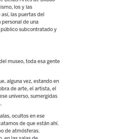
ismo, los y las
así, las puertas del
n personal de una
 público subcontratado y
a del museo, toda esa gente
ue, alguna vez, estando en
a de arte, el artista, el
 ese universo, sumergidas
.
alas, ocultos en ese
catamos de que están ahí.
po de atmósferas.
, en las salas de