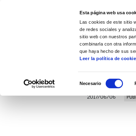
Esta página web usa cook
Las cookies de este sitio 
de redes sociales y analiz
sitio web con nuestros par
combinarla con otra inform
Inicio
Artículos
Museo Bellas Artes de Bi
que haya hecho de sus ser
Leer la política de cooki
Museo Bell
Selección
Necesario
de
consentimiento
2017/06/06
PUB