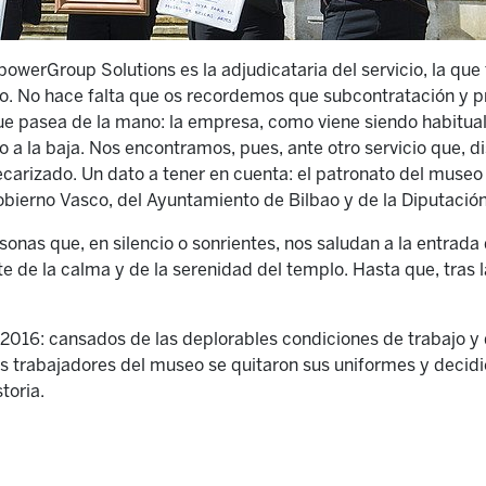
werGroup Solutions es la adjudicataria del servicio, la que fi
jo. No hace falta que os recordemos que subcontratación y 
ue pasea de la mano: la empresa, como viene siendo habitual 
o a la baja. Nos encontramos, pues, ante otro servicio que, d
recarizado. Un dato a tener en cuenta: el patronato del museo
bierno Vasco, del Ayuntamiento de Bilbao y de la Diputación 
rsonas que, en silencio o sonrientes, nos saludan a la entrad
 de la calma y de la serenidad del templo. Hasta que, tras l
016: cansados de las deplorables condiciones de trabajo y 
los trabajadores del museo se quitaron sus uniformes y decid
storia.