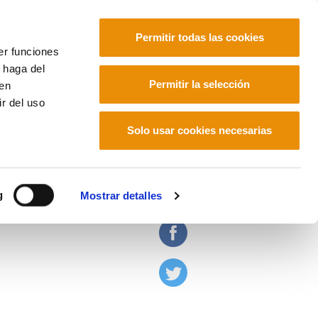
Permitir todas las cookies
er funciones
 haga del
Euskara
Français
Español
Permitir la selección
den
r del uso
Solo usar cookies necesarias
e la huelga
g
Mostrar detalles