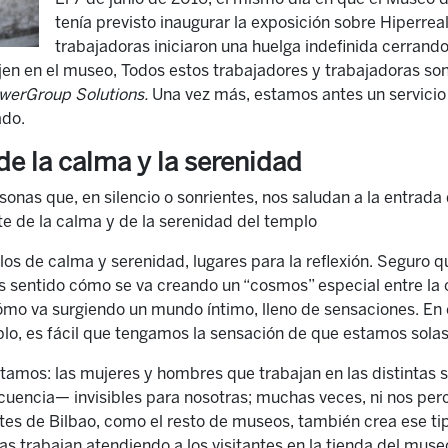
tenía previsto inaugurar la exposición sobre Hiperreal
trabajadoras iniciaron una huelga indefinida cerrando 
en en el museo, Todos estos trabajadores y trabajadoras so
erGroup Solutions.
U
na vez más, estamos antes un servicio
ado.
de la calma y la serenidad
rsonas que, en silencio o sonrientes, nos saludan a la entrad
e de la calma y de la serenidad del templo
s de calma y serenidad, lugares para la reflexión. Seguro q
 sentido cómo se va creando un “cosmos” especial entre la obr
ómo va surgiendo un mundo íntimo, lleno de sensaciones. En
mplo, es fácil que tengamos la sensación de que estamos solas
stamos: las mujeres y hombres que trabajan en las distintas s
cuencia— invisibles para nosotras; muchas veces, ni nos per
tes de Bilbao, como el resto de museos, también crea ese ti
s trabajan atendiendo a los visitantes en la tienda del museo