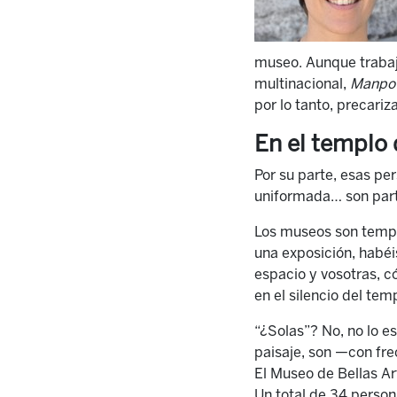
museo. Aunque trabaj
multinacional,
Manpow
por lo tanto, precariz
En el templo 
Por su parte, esas pe
uniformada… son part
Los museos son templo
una exposición, habéis
espacio y vosotras, c
en el silencio del te
“¿Solas”? No, no lo e
paisaje, son —con fre
El Museo de Bellas Ar
Un total de 34 persona