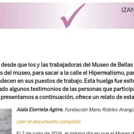
desde que los y las trabajadoras del Museo de Bellas 
s del museo, para sacar a la calle el Hiperrealismo, pa
ecen en sus puestos de trabajo. Esta huelga fue exito
do algunos testimonios de las personas que participar
resentamos a continuación, ofrece un relato de esta
Aiala Elorrieta Agirre
, Fundación Manu Robles-Arangiz
Leer el documento completo
El 7 de junio de 2016, el mísmo día en que el Museo d