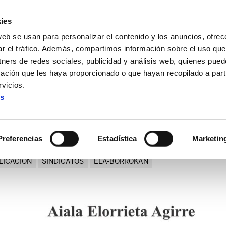
ies
web se usan para personalizar el contenido y los anuncios, ofrec
ar el tráfico. Además, compartimos información sobre el uso que
tners de redes sociales, publicidad y análisis web, quienes pue
ación que les haya proporcionado o que hayan recopilado a parti
lbao: el arte de la huelga
vicios.
es
as Artes de Bilbao: el arte d
Preferencias
Estadística
Marketin
LICACION
SINDICATOS
ELA-BORROKAN