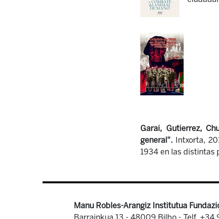
Garai, Gutierrez, 
general".
Intxorta, 20
1934 en las distintas 
Manu Robles-Arangiz Institutua Fundazi
Barrainkua 13 - 48009 Bilbo -
Telf. +34