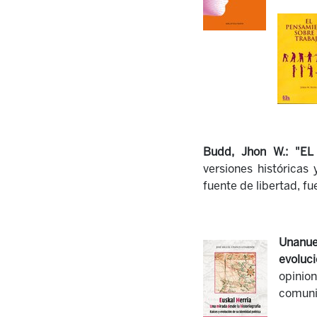
Budd, Jhon W.: "
EL
versiones histórica
fuente de libertad, fu
Unanue
evoluc
opinion
comuni