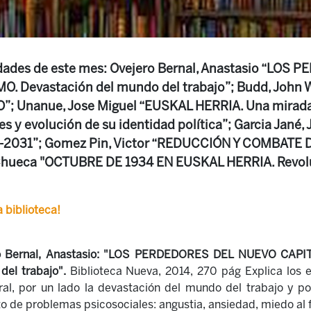
edades de este mes: Ovejero Bernal, Anastasio “LOS
. Devastación del mundo del trabajo”; Budd, John
; Unanue, Jose Miguel “EUSKAL HERRIA. Una mirada
ces y evolución de su identidad política”; Garcia Jané,
-2031”; Gomez Pin, Victor “REDUCCIÓN Y COMBATE
, Chueca "OCTUBRE DE 1934 EN EUSKAL HERRIA. Revolu
 biblioteca!
 Bernal, Anastasio: "
LOS PERDEDORES DEL NUEVO CAPITA
el trabajo".
Biblioteca Nueva, 2014, 270 pág
Explica los 
ral, por un lado la devastación del mundo del trabajo y po
 de problemas psicosociales: angustia, ansiedad, miedo al f