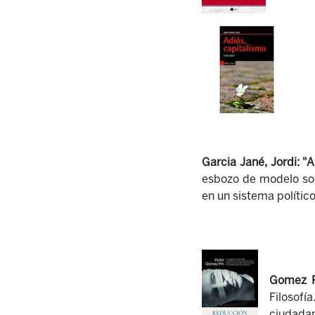
Garcia Jané, Jordi:
"A
esbozo de modelo soc
en un sistema político
Gomez P
Filosof
ciudadan