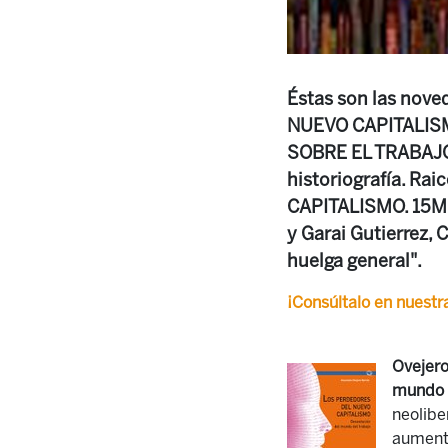
Éstas son las nov
NUEVO CAPITALISMO
SOBRE EL TRABAJO”
historiografía. Rai
CAPITALISMO. 15M
y Garai Gutierrez
huelga general".
¡Consúltalo en nuestra
Ovejero
mundo d
neolibe
aumento