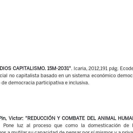
DIOS CAPITALISMO. 15M-2031"
. Icaria, 2012,191 pág. Eco
ial no capitalista basado en un sistema económico democrát
 de democracia participativa e inclusiva.
in, Victor: "REDUCCIÓN Y COMBATE DEL ANIMAL HUMA
ía. Pone luz al proceso que como la domesticación de l
os a mutilar su capacidad de pensar por sí mismos y a privar