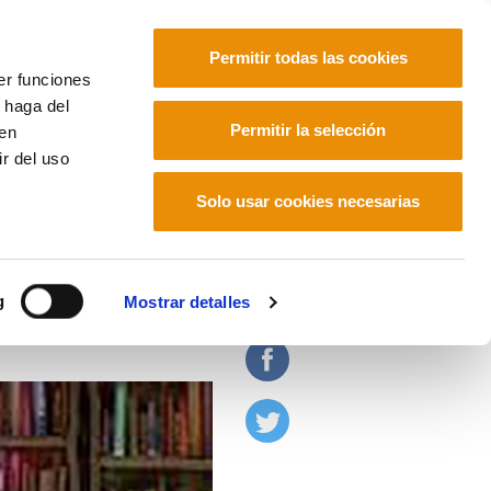
Permitir todas las cookies
er funciones
 haga del
Euskara
Français
Español
Permitir la selección
den
r del uso
Solo usar cookies necesarias
g
Mostrar detalles