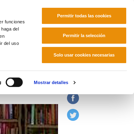
Permitir todas las cookies
er funciones
 haga del
Euskara
Français
Español
Permitir la selección
den
r del uso
Solo usar cookies necesarias
g
Mostrar detalles