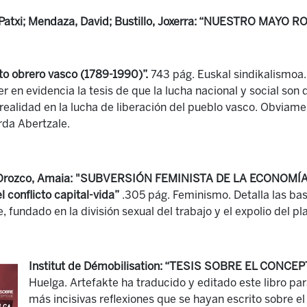
Patxi; Mendaza, David; Bustillo, Joxerra: “NUESTRO MAYO RO
to obrero vasco (1789-1990)”.
743 pág. Euskal sindikalismoa.
er en evidencia la tesis de que la lucha nacional y social son
ealidad en la lucha de liberación del pueblo vasco. Obviam
rda Abertzale.
Orozco, Amaia: "SUBVERSIÓN FEMINISTA DE LA ECONOMÍA. 
l conflicto capital-vida”
.305 pág. Feminismo. Detalla las bas
e, fundado en la división sexual del trabajo y el expolio del p
Institut de Démobilisation: “TESIS SOBRE EL CONCE
Huelga. Artefakte ha traducido y editado este libro pa
más incisivas reflexiones que se hayan escrito sobre el