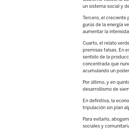
un sistema social y d
Tercero, el crecient
gurús de la energía v
aumentar la intensidad
Cuarto, el relato verd
premisas falsas. En e
sentido de la producc
concentrada que nunca
acumulando un poder m
Por último, y en quint
desarrollismo de siemp
En definitiva, la eco
tripulación sin plan a
Para evitarlo, abogam
sociales y comunitaria