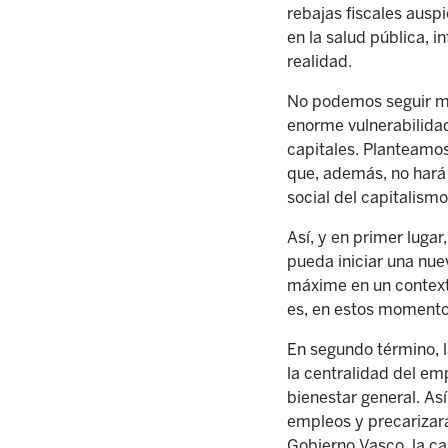
rebajas fiscales ausp
en la salud pública, i
realidad.
No podemos seguir ma
enorme vulnerabilidad
capitales. Planteamo
que, además, no hará s
social del capitalismo
Así, y en primer luga
pueda iniciar una nue
máxime en un context
es, en estos momentos,
En segundo término, l
la centralidad del em
bienestar general. Así
empleos y precarizará 
Gobierno Vasco, la cap