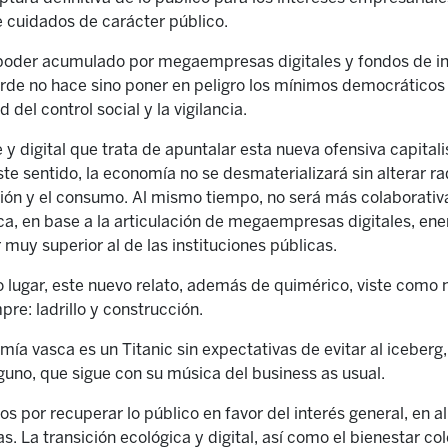
e cuidados de carácter público.
e poder acumulado por megaempresas digitales y fondos de in
erde no hace sino poner en peligro los mínimos democráticos
 del control social y la vigilancia.
e y digital que trata de apuntalar esta nueva ofensiva capital
ste sentido, la economía no se desmaterializará sin alterar r
ión y el consumo. Al mismo tiempo, no será más colaborativa 
, en base a la articulación de megaempresas digitales, ener
uy superior al de las instituciones públicas.
o lugar, este nuevo relato, además de quimérico, viste como n
re: ladrillo y construcción.
nomía vasca es un Titanic sin expectativas de evitar al icebe
lguno, que sigue con su música del business as usual.
os por recuperar lo público en favor del interés general, en a
s. La transición ecológica y digital, así como el bienestar co