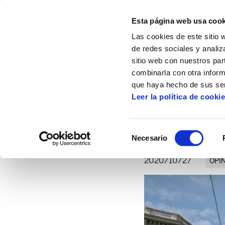
Esta página web usa cook
Las cookies de este sitio 
de redes sociales y analiz
sitio web con nuestros par
combinarla con otra inform
Inicio
Artículos
Nuevo relato verde y di
que haya hecho de sus ser
Leer la política de cooki
Nuevo relato verde y
Selección
Necesario
de
consentimiento
2020/10/27
OPI