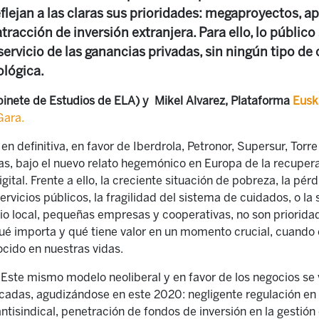
flejan a las claras sus prioridades: megaproyectos, a
tracción de inversión extranjera. Para ello, lo público
servicio de las ganancias privadas, sin ningún tipo de
ológica.
binete de Estudios de ELA) y Mikel Alvarez, Plataforma
Euska
Gara.
n definitiva, en favor de Iberdrola, Petronor, Supersur, Torre 
as, bajo el nuevo relato hegemónico en Europa de la recuper
gital. Frente a ello, la creciente situación de pobreza, la pér
ervicios públicos, la fragilidad del sistema de cuidados, o l
io local, pequeñas empresas y cooperativas, no son prioridad
qué importa y qué tiene valor en un momento crucial, cuand
cido en nuestras vidas.
Este mismo modelo neoliberal y en favor de los negocios se 
cadas, agudizándose en este 2020: negligente regulación en 
ntisindical, penetración de fondos de inversión en la gestión 