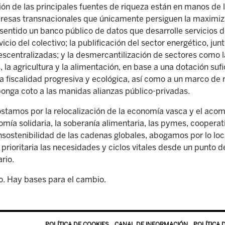
tión de las principales fuentes de riqueza están en manos de 
resas transnacionales que únicamente persiguen la maximiz
ntido un banco público de datos que desarrolle servicios de i
icio del colectivo; la publificación del sector energético, junt
descentralizadas; y la desmercantilización de sectores como l
, la agricultura y la alimentación, en base a una dotación suf
 fiscalidad progresiva y ecológica, así como a un marco de r
onga coto a las manidas alianzas público-privadas.
stamos por la relocalización de la economía vasca y el aco
nomía solidaria, la soberanía alimentaria, las pymes, coopera
 insostenibilidad de las cadenas globales, abogamos por lo lo
prioritaria las necesidades y ciclos vitales desde un punto de
rio.
. Hay bases para el cambio.
POLÍTICA DE COOKIES
CANAL DE INFORMACIÓN
POLÍTICA 