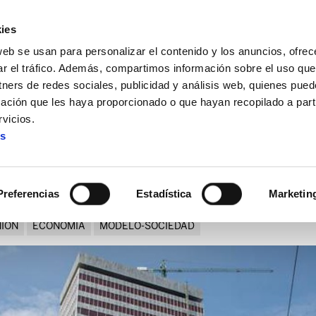
ies
web se usan para personalizar el contenido y los anuncios, ofrec
ar el tráfico. Además, compartimos información sobre el uso que
tners de redes sociales, publicidad y análisis web, quienes pue
ación que les haya proporcionado o que hayan recopilado a parti
gital, mismo modelo económico caduco e injusto
vicios.
es
 digital, mismo modelo econó
Preferencias
Estadística
Marketin
NION
ECONOMIA
MODELO-SOCIEDAD