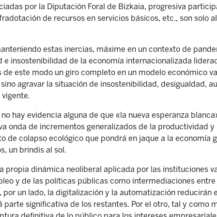
iciadas por la Diputación Foral de Bizkaia, progresiva partici
nfradotación de recursos en servicios básicos, etc., son solo
nteniendo estas inercias, máxime en un contexto de pande
 e insostenibilidad de la economía internacionalizada lidera
s de este modo un giro completo en un modelo económico v
ino agravar la situación de insostenibilidad, desigualdad, au
 vigente.
r, no hay evidencia alguna de que «la nueva esperanza blanca»
va onda de incrementos generalizados de la productividad y 
o de colapso ecológico que pondrá en jaque a la economía g
 un brindis al sol.
a propia dinámica neoliberal aplicada por las instituciones
pleo y de las políticas públicas como intermediaciones entre 
, por un lado, la digitalización y la automatización reducirán
parte significativa de los restantes. Por el otro, tal y como 
tura definitiva de lo público para los intereses empresariales