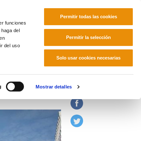
Permitir todas las cookies
er funciones
 haga del
Euskara
Français
Español
Permitir la selección
den
r del uso
Solo usar cookies necesarias
mico caduco e injusto
g
Mostrar detalles