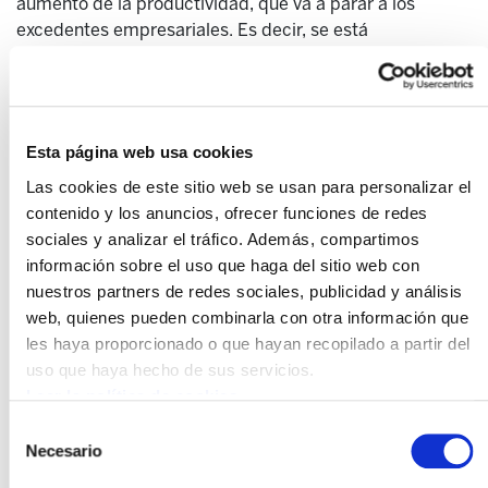
aumento de la productividad, que va a parar a los
excedentes empresariales. Es decir, se está
produciendo una distribución de la riqueza en la que la
parte de las rentas de trabajo es cada vez menor,
favoreciendo a las rentas empresariales y del capital. La
reducción de la jornada a 35 horas, sin reducción
Esta página web usa cookies
salarial, es una política de creación de empleo y que es
perfectamente posible si se acepta una distribución de
Las cookies de este sitio web se usan para personalizar el
la riqueza más justa. Es necesario, además, abordar el
contenido y los anuncios, ofrecer funciones de redes
reparto del trabajo, tanto del productivo como el del
sociales y analizar el tráfico. Además, compartimos
reproductivo.
información sobre el uso que haga del sitio web con
nuestros partners de redes sociales, publicidad y análisis
5. Aumentos de salarios por
web, quienes pueden combinarla con otra información que
encima del IPC y niveles dignos de
les haya proporcionado o que hayan recopilado a partir del
uso que haya hecho de sus servicios.
coberturas sociales
Leer la política de cookies
La creación de empleo también está relacionada con la
Selección
capacidad de compra de bienes y servicios. Si no hay
Necesario
de
empleo y si las condiciones de trabajo son cada vez
consentimiento