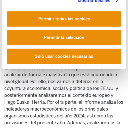
Mostrar detalles
entorno europeo. Mientras tanto, la retórica belicista y
los llamamientos a la militarización no cesan. A pesar de
las negociaciones de paz entre Rusia y Ucrania, el
Permitir todas las cookies
mundo se encuentra en un clima prebélico, muestra de
ello es el rearme europeo, que supondrá un aumento
importante del presupuesto en defensa de la UE. En esa
Permitir la selección
línea afirmaba recientemente Mark Rutte, secretario
general de la OTAN, que “es hora de adoptar una
Solo usar cookies necesarias
mentalidad de guerra”.
En esta edición, número 147 de la publicación, vamos a
analizar de forma exhaustiva lo que está ocurriendo a
nivel global. Por ello, nos vamos a detener en la
coyuntura económica, social y política de los EE.UU, y
posteriormente analizaremos el contexto europeo y
Hego Euskal Herria. Por otra parte, el informe analiza los
indicadores macroeconómicos de los principales
organismos estadísticos del año 2024, así como las
previsiones del presente año. Además, analizaremos la