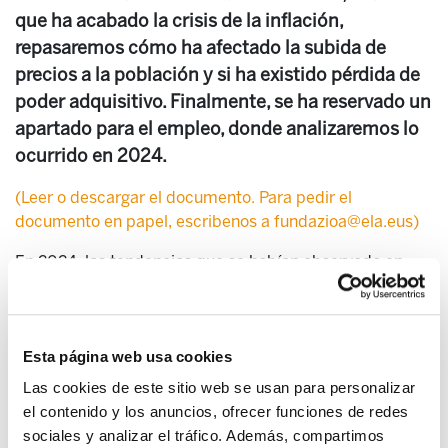
que ha acabado la crisis de la inflación,
repasaremos cómo ha afectado la subida de
precios a la población y si ha existido pérdida de
poder adquisitivo. Finalmente, se ha reservado un
apartado para el empleo, donde analizaremos lo
ocurrido en 2024.
(Leer o descargar el documento. Para pedir el
documento en papel, escribenos a fundazioa@ela.eus)
En 2024, las tendencias que se habían observado en
años anteriores no solo se mantuvieron, sino que se
intensificaron. Los conflictos militares, geopolíticos y
comerciales escalaron a un nuevo nivel, profundizando
Esta página web usa cookies
la inestabilidad global. La situación en el Oriente Medio,
el genocidio palestino, la guerra entre Rusia y Ucrania,
Las cookies de este sitio web se usan para personalizar
las injerencias y la debilidad política y económica de
el contenido y los anuncios, ofrecer funciones de redes
Alemania y Francia fueron algunos acontecimientos que
sociales y analizar el tráfico. Además, compartimos