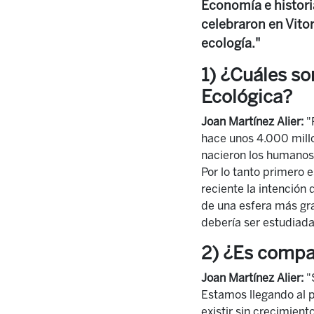
Economía e historia
celebraron en Vito
ecología."
1) ¿Cuáles so
Ecológica?
Joan Martínez Alier:
"P
hace unos 4.000 millo
nacieron los humanos 
Por lo tanto primero 
reciente la intención
de una esfera más gr
debería ser estudiada
2) ¿Es compat
Joan Martínez Alier:
"S
Estamos llegando al p
existir sin crecimient