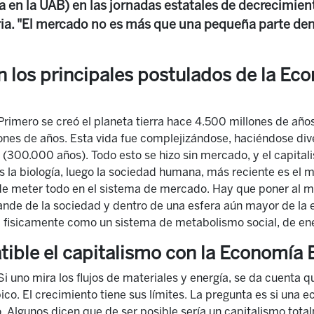
 en la UAB) en las jornadas estatales de decrecimien
ria. "El mercado no es más que una pequeña parte dent
n los principales postulados de la Ec
rimero se creó el planeta tierra hace 4.500 millones de años
nes de años. Esta vida fue complejizándose, haciéndose div
(300.000 años). Todo esto se hizo sin mercado, y el capital
es la biología, luego la sociedad humana, más reciente es e
 de meter todo en el sistema de mercado. Hay que poner al me
ande de la sociedad y dentro de una esfera aún mayor de la 
 fisicamente como un sistema de metabolismo social, de ene
ible el capitalismo con la Economía 
i uno mira los flujos de materiales y energía, se da cuenta qu
ico. El crecimiento tiene sus límites. La pregunta es si una 
o. Algunos dicen que de ser posible sería un capitalismo tota