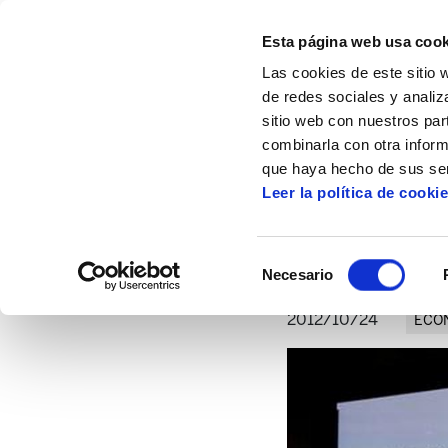
Esta página web usa cook
Las cookies de este sitio 
de redes sociales y analiz
sitio web con nuestros par
combinarla con otra inform
Inicio
Artículos
¿Qué es la Economía Ec
que haya hecho de sus ser
Leer la política de cooki
¿
Selección
Necesario
de
consentimiento
2012/10/24
ECO