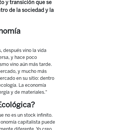
to y transición que se
ro de la sociedad y la
onomía
, después vino la vida
ersa, y hace poco
ismo vino aún más tarde.
l mercado, y mucho más
rcado en su sitio: dentro
ecología. La economía
rgía y de materiales."
Ecológica?
e no es un stock infinito.
economía capitalista puede
lmente diferente. Yo creo