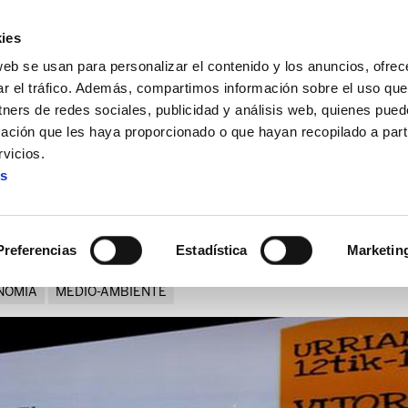
ies
web se usan para personalizar el contenido y los anuncios, ofrec
ar el tráfico. Además, compartimos información sobre el uso que
tners de redes sociales, publicidad y análisis web, quienes pue
ación que les haya proporcionado o que hayan recopilado a parti
ológica?
vicios.
es
Qué es la Economía Ecológic
Preferencias
Estadística
Marketin
NOMIA
MEDIO-AMBIENTE