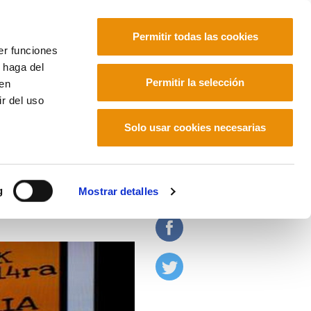
Permitir todas las cookies
er funciones
 haga del
Euskara
Français
Español
Permitir la selección
den
r del uso
Solo usar cookies necesarias
a?
g
Mostrar detalles