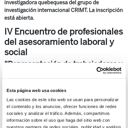
investigadora quebequesa del grupo de
investigación internacional CRIMT. La inscripción
está abierta.
IV Encuentro de profesionales
del asesoramiento laboral y
social
“Representación de trabajadoras y
secciones sindicales en la
negociación colectiva y la huelga”
Esta página web usa cookies
Más información sobre la jornada e inscripción
Las cookies de este sitio web se usan para personalizar
el contenido y los anuncios, ofrecer funciones de redes
sociales y analizar el tráfico. Además, compartimos
información sobre el uso que haga del sitio web con
nuestros partners de redes sociales, publicidad y análisis