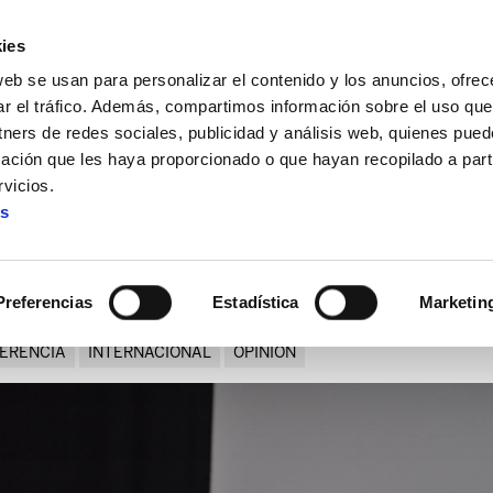
ies
web se usan para personalizar el contenido y los anuncios, ofrec
ar el tráfico. Además, compartimos información sobre el uso que
tners de redes sociales, publicidad y análisis web, quienes pue
ación que les haya proporcionado o que hayan recopilado a parti
no es reformable, hay que desobedecer"
vicios.
es
"La UE no es reformable, hay
Preferencias
Estadística
Marketin
ERENCIA
INTERNACIONAL
OPINION