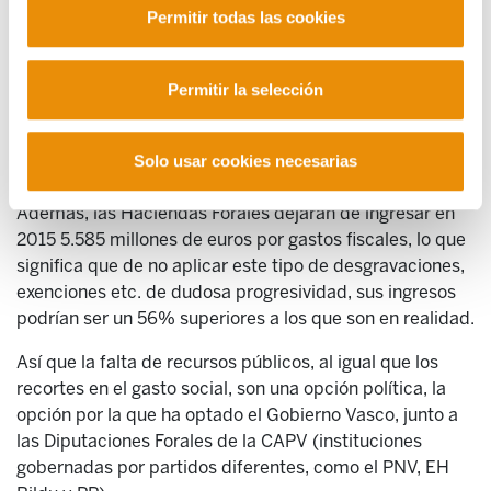
Permitir todas las cookies
Pero los recortes del ejecutivo vasco en gasto no se
ciñen al aumento de la deuda, ya que el gasto público
Permitir la selección
ha experimentado un recorte de 1.200 millones de euros
desde el ejercicio 2009, lo que evidencia que dejando al
margen el pago de la deuda, el ejecutivo vasco ha
Solo usar cookies necesarias
reducido el gasto público en 300 millones de euros.
Además, las Haciendas Forales dejarán de ingresar en
2015 5.585 millones de euros por gastos fiscales, lo que
significa que de no aplicar este tipo de desgravaciones,
exenciones etc. de dudosa progresividad, sus ingresos
podrían ser un 56% superiores a los que son en realidad.
Así que la falta de recursos públicos, al igual que los
recortes en el gasto social, son una opción política, la
opción por la que ha optado el Gobierno Vasco, junto a
las Diputaciones Forales de la CAPV (instituciones
gobernadas por partidos diferentes, como el PNV, EH