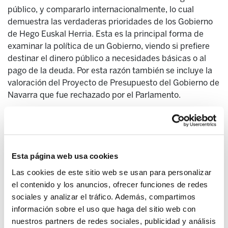
público, y compararlo internacionalmente, lo cual
demuestra las verdaderas prioridades de los Gobierno
de Hego Euskal Herria. Esta es la principal forma de
examinar la política de un Gobierno, viendo si prefiere
destinar el dinero público a necesidades básicas o al
pago de la deuda. Por esta razón también se incluye la
valoración del Proyecto de Presupuesto del Gobierno de
Navarra que fue rechazado por el Parlamento.
(...)
Conclusiones de la CAPV
Entre los ejercicios 2009 y 2015 el gasto del Gobierno
Esta página web usa cookies
Vasco en deuda pública ha crecido en 900 millones de
Las cookies de este sitio web se usan para personalizar
euros . En ese mismo periodo, los recortes, en relación
el contenido y los anuncios, ofrecer funciones de redes
al PIB, llevados a cabo en salud (242 millones),
sociales y analizar el tráfico. Además, compartimos
educación (362 millones) y vivienda (118 millones)
información sobre el uso que haga del sitio web con
equivalen a 722 millones de euros. Los datos
nuestros partners de redes sociales, publicidad y análisis