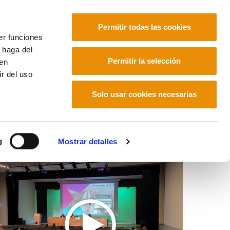
Permitir todas las cookies
er funciones
 haga del
Euskara
Français
Español
Permitir la selección
den
r del uso
Solo usar cookies necesarias
g
Mostrar detalles