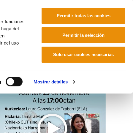
Permitir todas las cookies
er funciones
 haga del
Euskara
Français
Español
Permitir la selección
den
r del uso
Solo usar cookies necesarias
g
Mostrar detalles