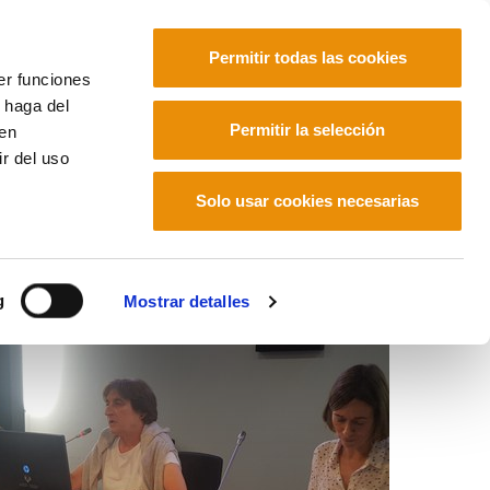
Permitir todas las cookies
er funciones
 haga del
Euskara
Permitir la selección
den
r del uso
Solo usar cookies necesarias
g
Mostrar detalles