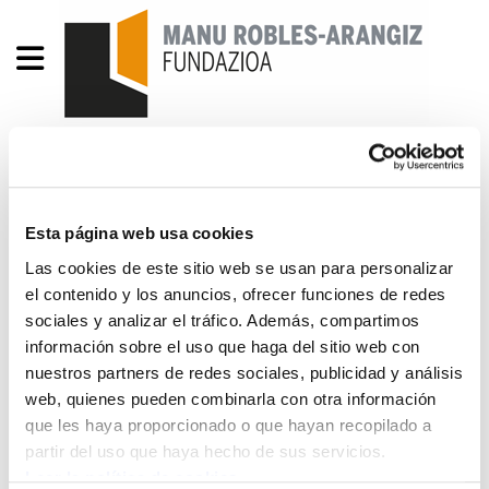
Egoeraren azterketa 118.
La temporalidad sigue
Esta página web usa cookies
siendo 8,5 puntos
Las cookies de este sitio web se usan para personalizar
el contenido y los anuncios, ofrecer funciones de redes
superior a la europea
sociales y analizar el tráfico. Además, compartimos
información sobre el uso que haga del sitio web con
AC_118_cas.pdf
306.2 KB
nuestros partners de redes sociales, publicidad y análisis
web, quienes pueden combinarla con otra información
que les haya proporcionado o que hayan recopilado a
1. ¿Se puede hablar de recuperación económica?
partir del uso que haya hecho de sus servicios.
- 2. ¿Hasta qué punto son fiables los datos sobre
Leer la política de cookies