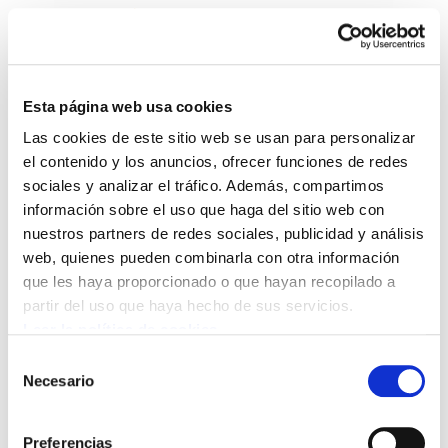
Esta página web usa cookies
Las cookies de este sitio web se usan para personalizar
Astekaria 158
el contenido y los anuncios, ofrecer funciones de redes
sociales y analizar el tráfico. Además, compartimos
información sobre el uso que haga del sitio web con
Astekaria 158.PDF
7.2 MB
nuestros partners de redes sociales, publicidad y análisis
web, quienes pueden combinarla con otra información
que les haya proporcionado o que hayan recopilado a
POLÍTICA DE COOKIES
CANAL DE INFORMACIÓN
partir del uso que haya hecho de sus servicios.
POLÍTICA DE PRIVACIDAD
MAPA DEL SITIO
ACCESIBILIDAD
CONTACTO
Leer la política de cookies
Manu Robles-Arangiz Institutua Fundazioa
Selección
Barrainkua 13 - 48009 Bilbo -
Necesario
de
Telf. +34 94 403 77 99
consentimiento
Corderliers karrika 20 - 64100 Baiona -
Preferencias
Telf. +33 (0) 559 25 65 52