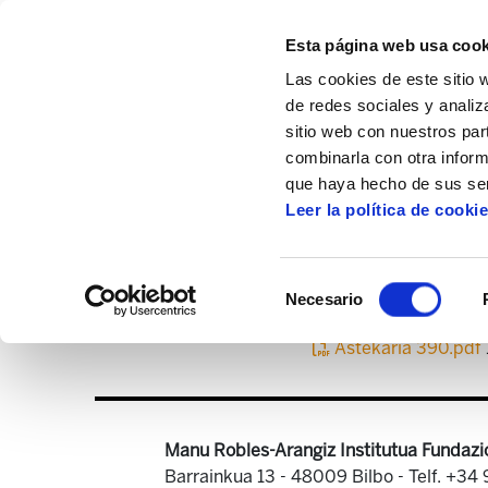
Esta página web usa cook
Las cookies de este sitio 
de redes sociales y analiz
sitio web con nuestros par
combinarla con otra inform
Inicio
Centro de documentación
Asteka
que haya hecho de sus ser
Leer la política de cooki
Selección
Necesario
de
consentimiento
Astekaria 390.pdf
Manu Robles-Arangiz Institutua Fundazi
Barrainkua 13 - 48009 Bilbo -
Telf. +34