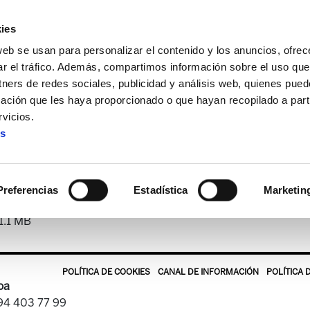
ies
web se usan para personalizar el contenido y los anuncios, ofrec
ar el tráfico. Además, compartimos información sobre el uso que
tners de redes sociales, publicidad y análisis web, quienes pue
ación que les haya proporcionado o que hayan recopilado a parti
ria
Astekaria 390
vicios.
es
Astekaria 390
Preferencias
Estadística
Marketin
1.1 MB
POLÍTICA DE COOKIES
CANAL DE INFORMACIÓN
POLÍTICA 
oa
 94 403 77 99