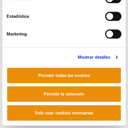
POLÍTICA DE COOKIES
CANAL DE INFORMACIÓN
POLÍTICA DE PRIVACIDAD
MAPA DEL SITIO
ACCESIBILIDAD
Estadística
CONTACTO
Manu Robles-Arangiz Institutua Fundazioa
Barrainkua 13 - 48009 Bilbo -
Marketing
Telf. +34 94 403 77 99
Corderliers karrika 20 - 64100 Baiona -
Telf. +33 (0) 559 25 65 52
Mostrar detalles
Contacto
Permitir todas las cookies
Mastodon
Permitir la selección
Solo usar cookies necesarias