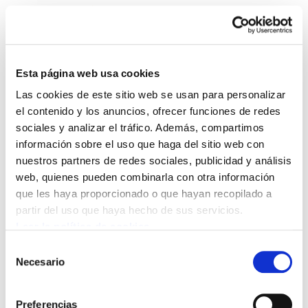
Esta página web usa cookies
Las cookies de este sitio web se usan para personalizar
Astekaria 404
el contenido y los anuncios, ofrecer funciones de redes
sociales y analizar el tráfico. Además, compartimos
información sobre el uso que haga del sitio web con
Astekaria 404.pdf
198.0 KB
nuestros partners de redes sociales, publicidad y análisis
web, quienes pueden combinarla con otra información
I. Congreso de la Federación de Industria y Metal,
que les haya proporcionado o que hayan recopilado a
congreso extraordinario Zerbitzuak, Gizalan,
partir del uso que haya hecho de sus servicios.
organizándosnos para los retos del futuro, Unai
Leer la política de cookies
Martínez, Igor Eizagirre, Mirari Irure, babes
Selección
Necesario
handia, Adolfo Muñoz,
de
consentimiento
Preferencias